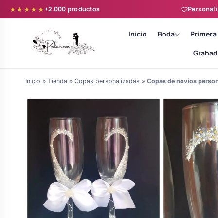
+2.000 productos
Personali
★★★★★
Inicio
Boda
Primera
Grabad
Inicio
»
Tienda
»
Copas personalizadas
»
Copas de novios person
Batas novia y zapatillas
Árboles de Huellas para Primera
Zapatillas personalizadas
Comunión
Batas de comunión personalizadas
Ramos de boda
para niña