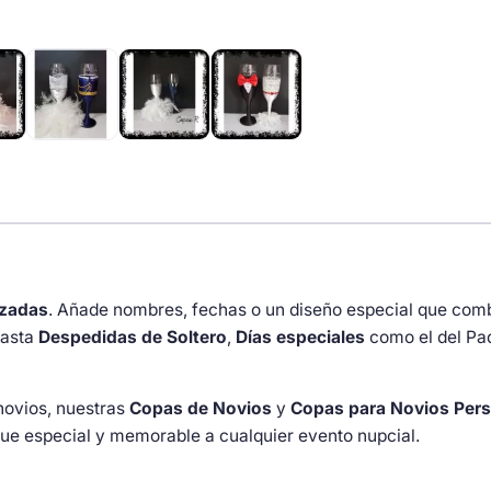
con
corazón
de
perlas
cantidad
izadas
. Añade nombres, fechas o un diseño especial que com
asta
Despedidas de Soltero
,
Días especiales
como el del Pa
novios, nuestras
Copas de Novios
y
Copas para Novios Pers
que especial y memorable a cualquier evento nupcial.