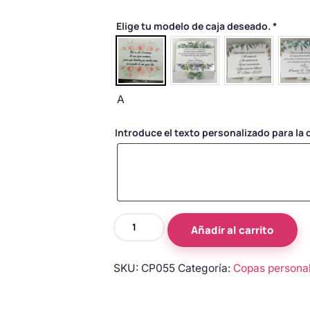
Elige tu modelo de caja deseado.
*
A
Introduce el texto personalizado para la c
Copas
Añadir al carrito
de
novios
SKU:
CP055
Categoría:
Copas persona
personalizadas
en
blanco