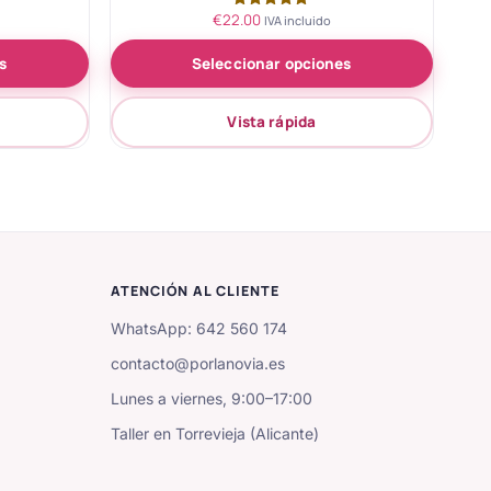
€
22.00
Valorado
IVA incluido
con
5.00
s
Seleccionar opciones
de 5
Vista rápida
ATENCIÓN AL CLIENTE
WhatsApp: 642 560 174
contacto@porlanovia.es
Lunes a viernes, 9:00–17:00
Taller en Torrevieja (Alicante)