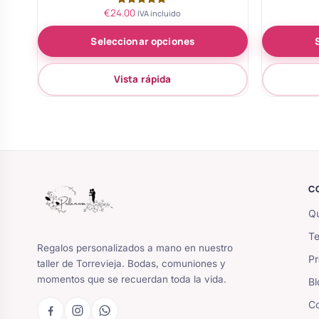
€
24.00
Valorado
IVA incluido
con
5.00
Seleccionar opciones
de 5
Vista rápida
C
Qu
Te
Regalos personalizados a mano en nuestro
Pr
taller de Torrevieja. Bodas, comuniones y
momentos que se recuerdan toda la vida.
Bl
Co