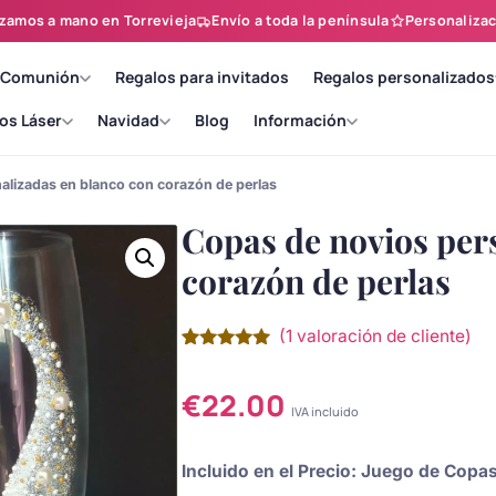
zamos a mano en Torrevieja
Envío a toda la península
Personalizac
 Comunión
Regalos para invitados
Regalos personalizados
os Láser
Navidad
Blog
Información
alizadas en blanco con corazón de perlas
Copas de novios per
corazón de perlas
(
1
valoración de cliente)
Valorado
1
con
5.00
de
5 en base
€
22.00
a
valoración
IVA incluido
de un
cliente
Incluido en el Precio: Juego de Cop