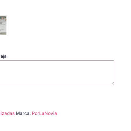
aja.
lizadas
Marca:
PorLaNovia