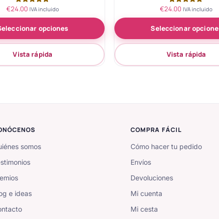
€
24.00
€
24.00
Valorado
Valorado
IVA incluido
IVA incluido
con
con
5.00
5.00
Seleccionar opciones
Seleccionar opcione
de 5
de 5
Vista rápida
Vista rápida
ONÓCENOS
COMPRA FÁCIL
iénes somos
Cómo hacer tu pedido
stimonios
Envíos
emios
Devoluciones
og e ideas
Mi cuenta
ntacto
Mi cesta