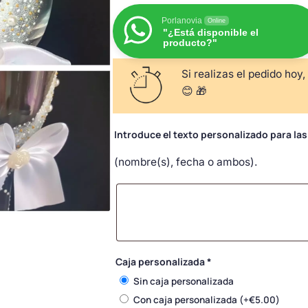
Porlanovia
Online
"¿Está disponible el
producto?"
Si realizas el pedido hoy,
😊 🎁
Introduce el texto personalizado para la
(nombre(s), fecha o ambos).
Caja personalizada
*
Sin caja personalizada
Con caja personalizada
(+
€
5.00
)