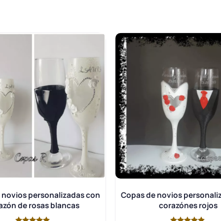
 novios personalizadas con
Copas de novios personali
azón de rosas blancas
corazónes rojos