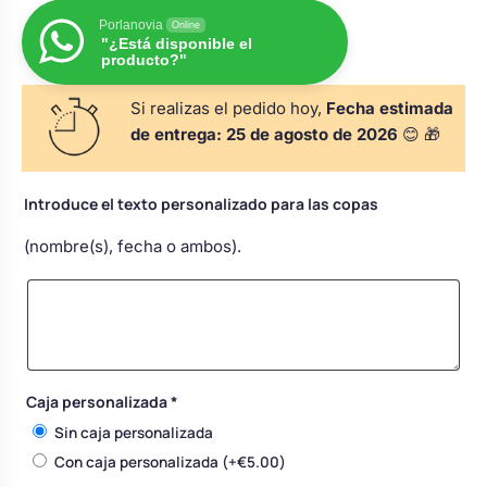
s
Perchas de comunión
Porlanovia
Cajas para arras
Online
Bolsos personalizados
personalizadas
"¿Está disponible el
producto?"
luciones
Rasca y Gana para Comunión:
Porta alianzas
Si realizas el pedido hoy,
Fecha estimada
Neceseres personalizados
Sorpresas y Diversión
de entrega:
25 de agosto de 2026
😊 🎁
Cojines porta alianzas
Detalles de comunión para invitados
Otros regalos
Introduce el texto personalizado para las copas
(nombre(s), fecha o ambos).
Carteles de boda
Ver todo
Ver todo
Cuchillos y pala tarta
Caja personalizada
*
Pulseras damas de honor
Sin caja personalizada
Con caja personalizada
(+
€
5.00
)