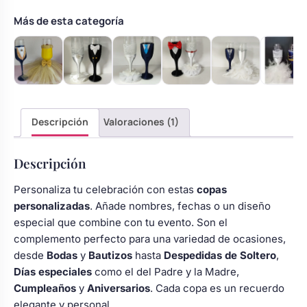
con
lazo
Más de esta categoría
brillantes
cantidad
Descripción
Valoraciones (1)
Descripción
Personaliza tu celebración con estas
copas
personalizadas
. Añade nombres, fechas o un diseño
especial que combine con tu evento. Son el
complemento perfecto para una variedad de ocasiones,
desde
Bodas
y
Bautizos
hasta
Despedidas de Soltero
,
Días especiales
como el del Padre y la Madre,
Cumpleaños
y
Aniversarios
. Cada copa es un recuerdo
elegante y personal.