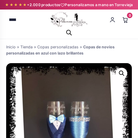
★★★★★
+2.000 productos
Personalizamos a mano en Torrevieja
0
Inicio
»
Tienda
»
Copas personalizadas
»
Copas de novios
personalizadas en azul con lazo brillantes
Batas novia y zapatillas
Árboles de Huellas para Primera
Zapatillas personalizadas
Comunión
Batas de comunión personalizadas
Ramos de boda
para niña