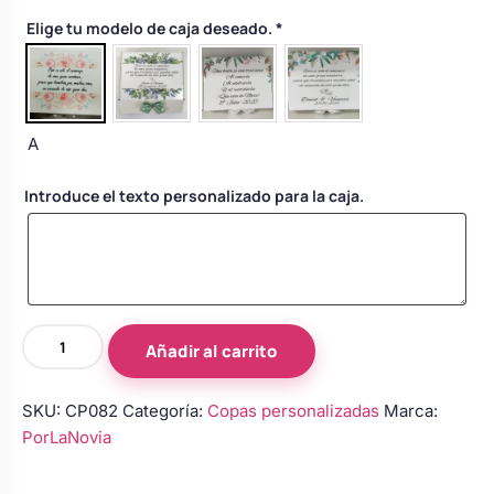
Body bebé boda
Elige tu modelo de caja deseado.
*
Arreglo floral coche
A
Introduce el texto personalizado para la caja.
Copas
Añadir al carrito
de
novios
SKU:
CP082
Categoría:
Copas personalizadas
Marca:
personalizadas
PorLaNovia
en
azul