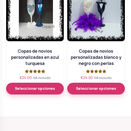
Copas de novios
Copas de novios
personalizadas en azul
personalizadas blanco y
turquesa
negro con perlas
€
24.00
€
24.00
Valorado
Valorado
IVA incluido
IVA incluido
con
con
5.00
5.00
de 5
de 5
Seleccionar opciones
Seleccionar opciones