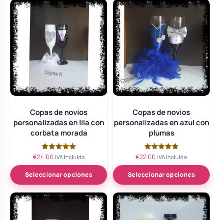
Copas de novios
Copas de novios
personalizadas en lila con
personalizadas en azul con
corbata morada
plumas
€
24.00
€
22.00
Valorado
Valorado
IVA incluido
IVA incluido
con
con
5.00
5.00
de 5
de 5
Seleccionar opciones
Seleccionar opciones