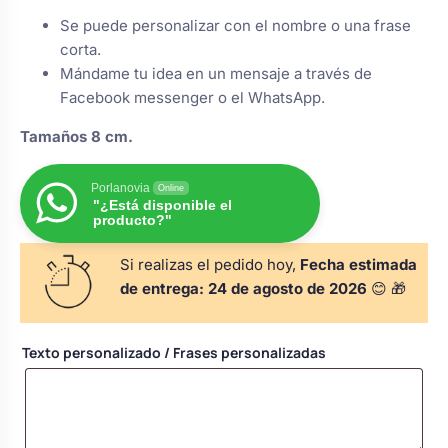
s
Perchas de comunión
Se puede personalizar con el nombre o una frase
Cajas para arras
Bolsos personalizados
personalizadas
corta.
luciones
Mándame tu idea en un mensaje a través de
Rasca y Gana para Comunión:
Facebook messenger o el WhatsApp.
Porta alianzas
Neceseres personalizados
Sorpresas y Diversión
Tamaños 8 cm.
Cojines porta alianzas
Detalles de comunión para invitados
Otros regalos
Porlanovia
Online
"¿Está disponible el
producto?"
Carteles de boda
Ver todo
Ver todo
Si realizas el pedido hoy,
Fecha estimada
de entrega:
24 de agosto de 2026
😊 🎁
Cuchillos y pala tarta
Texto personalizado / Frases personalizadas
Pulseras damas de honor