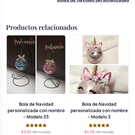
Productos relacionados
Bola de Navidad
Bola de Navidad
personalizada con nombre
personalizada con nombre
– Modelo 33
– Modelo 3
€
3.50
€
4.50
Valorado
Valorado
IVA incluido
IVA incluido
con
con