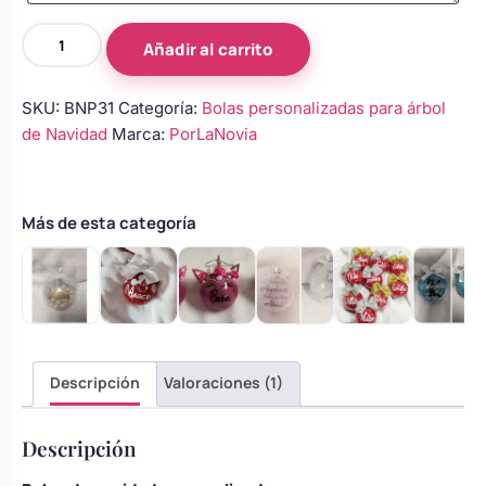
Body bebé boda
Bola
Añadir al carrito
de
Navidad
Arreglo floral coche
SKU:
BNP31
Categoría:
Bolas personalizadas para árbol
personalizada
de Navidad
Marca:
PorLaNovia
con
nombre
–
Modelo
Más de esta categoría
2
cantidad
Descripción
Valoraciones (1)
Descripción