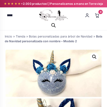
★★★★★
+2.000 productos
Personalizamos a mano en Torrevieja
0
Inicio
»
Tienda
»
Bolas personalizadas para árbol de Navidad
»
Bola
de Navidad personalizada con nombre – Modelo 2
Batas novia y zapatillas
Árboles de Huellas para Primera
Zapatillas personalizadas
Comunión
Batas de comunión personalizadas
Ramos de boda
para niña