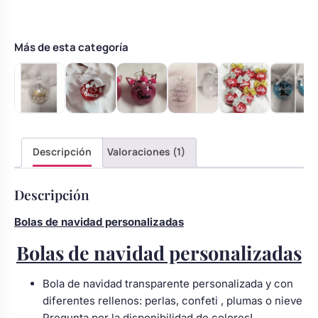
nombre
Body bebé boda
–
Modelo
Más de esta categoría
12
Arreglo floral coche
cantidad
Descripción
Valoraciones (1)
Descripción
Bolas de navidad personalizadas
Bolas de navidad personalizadas
Bola de navidad transparente personalizada y con
diferentes rellenos: perlas, confeti , plumas o nieve
Pregunta por la disponibilidad de colores!