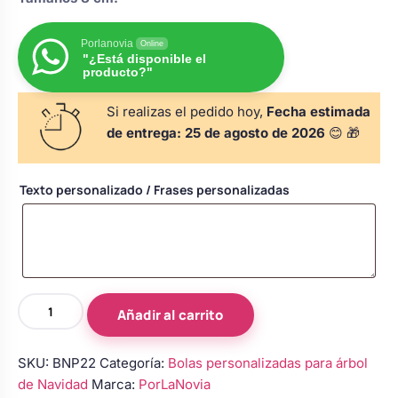
s
Perchas de comunión
Cajas para arras
Bolsos personalizados
personalizadas
Porlanovia
Online
luciones
"¿Está disponible el
producto?"
Rasca y Gana para Comunión:
Porta alianzas
Neceseres personalizados
Sorpresas y Diversión
Si realizas el pedido hoy,
Fecha estimada
de entrega:
25 de agosto de 2026
😊 🎁
Cojines porta alianzas
Detalles de comunión para invitados
Otros regalos
Texto personalizado / Frases personalizadas
Carteles de boda
Ver todo
Ver todo
Cuchillos y pala tarta
Bola
Añadir al carrito
de
Navidad
Pulseras damas de honor
SKU:
BNP22
Categoría:
Bolas personalizadas para árbol
personalizada
de Navidad
Marca:
PorLaNovia
con