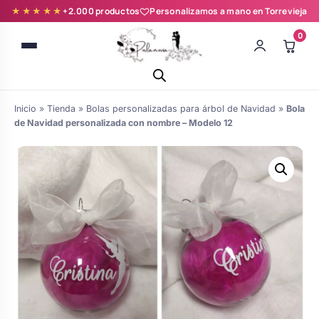
★★★★★
+2.000 productos
Personalizamos a mano en Torrevieja
0
Inicio
»
Tienda
»
Bolas personalizadas para árbol de Navidad
»
Bola
de Navidad personalizada con nombre – Modelo 12
Batas novia y zapatillas
Árboles de Huellas para Primera
Zapatillas personalizadas
Comunión
Batas de comunión personalizadas
Ramos de boda
para niña