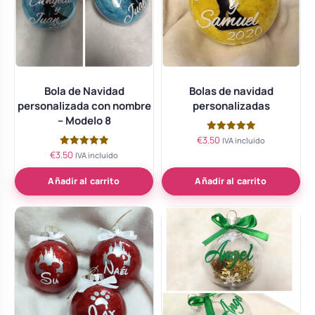
Bola de Navidad
Bolas de navidad
personalizada con nombre
personalizadas
– Modelo 8
€
3.50
Valorado
IVA incluido
con
€
3.50
Valorado
IVA incluido
5.00
con
de 5
5.00
de 5
Añadir al carrito
Añadir al carrito