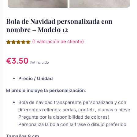
Chocolatinas Personalizadas para
Camafeos personalizados
Cuadros personalizados
Comuniones
Bola de Navidad personalizada con
nombre – Modelo 12
Coronas y tocados de comunión
Coronas de flores
Copas personalizadas
Grabados Láser en Madera
para niña
(
1
valoración de cliente)
Valorado
1
Cruces de madera para primera
con
5.00
Tocados
Calcetines personalizados
€
3.50
Grabado Láser en Metal
de 5 en
s de Navidad
comunión
base a
IVA incluido
valoración
de un
Cuadros de comunión
cliente
Ligas de novia
Precio / Unidad
Gemelos Personalizados
Ver todo
do
personalizados para recuerdo
El precio incluye la personalización
:
Juego dominó de madera
sotros
Perchas boda
Cúpula de cristal
Bola de navidad transparente personalizada y con
personalizado para comunión
diferentes rellenos: perlas, confeti , plumas o nieve
?
Pregunta por la disponibilidad de colores!
Regalos para niña de comunión:
Ceremonia de la arena
Personaliza la bola con la frase o dibujo preferido.
Botellas decoradas
muñecas y joyas
Tamaños 8 cm.