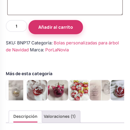
Body bebé boda
Bola
Arreglo floral coche
Añadir al carrito
de
Navidad
SKU:
BNP17
Categoría:
Bolas personalizadas para árbol
personalizada
de Navidad
Marca:
PorLaNovia
con
nombre
–
Modelo
Más de esta categoría
16
cantidad
Descripción
Valoraciones (1)