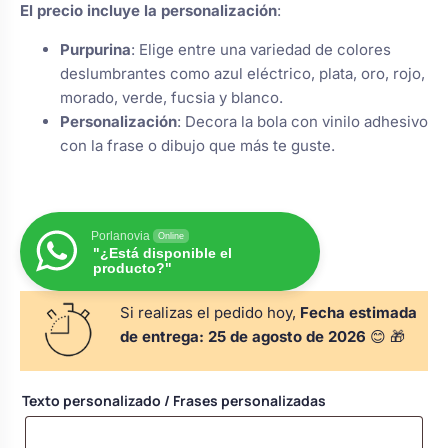
El precio incluye la personalización
:
s
Perchas de comunión
Cajas para arras
Bolsos personalizados
personalizadas
Purpurina
: Elige entre una variedad de colores
luciones
deslumbrantes como azul eléctrico, plata, oro, rojo,
Rasca y Gana para Comunión:
morado, verde, fucsia y blanco.
Porta alianzas
Neceseres personalizados
Sorpresas y Diversión
Personalización
: Decora la bola con vinilo adhesivo
con la frase o dibujo que más te guste.
Cojines porta alianzas
Detalles de comunión para invitados
Otros regalos
Porlanovia
Online
Carteles de boda
Ver todo
Ver todo
"¿Está disponible el
producto?"
Si realizas el pedido hoy,
Fecha estimada
Cuchillos y pala tarta
de entrega:
25 de agosto de 2026
😊 🎁
Pulseras damas de honor
Texto personalizado / Frases personalizadas