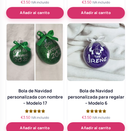
€
3.50
€
3.50
Valorado
Valorado
IVA incluido
IVA incluido
con
con
5.00
5.00
de 5
de 5
Añadir al carrito
Añadir al carrito
Bola de Navidad
Bola de Navidad
personalizada con nombre
personalizada para regalar
– Modelo 17
– Modelo 6
€
3.50
€
3.50
Valorado
Valorado
IVA incluido
IVA incluido
con
con
5.00
5.00
de 5
de 5
Añadir al carrito
Añadir al carrito