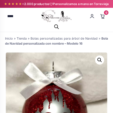
★★★★★
+2.000 productos
Personalizamos a mano en Torrevieja
0
Inicio
»
Tienda
»
Bolas personalizadas para árbol de Navidad
»
Bola
de Navidad personalizada con nombre – Modelo 16
Batas novia y zapatillas
Árboles de Huellas para Primera
Zapatillas personalizadas
Comunión
Batas de comunión personalizadas
Ramos de boda
para niña