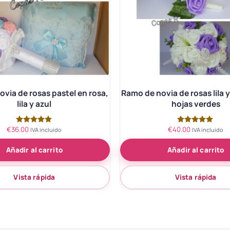
via de rosas pastel en rosa,
Ramo de novia de rosas lila y
lila y azul
hojas verdes
€
36.00
€
40.00
Valorado
Valorado
IVA incluido
IVA incluido
con
con
5.00
5.00
Añadir al carrito
Añadir al carrito
de 5
de 5
Vista rápida
Vista rápida