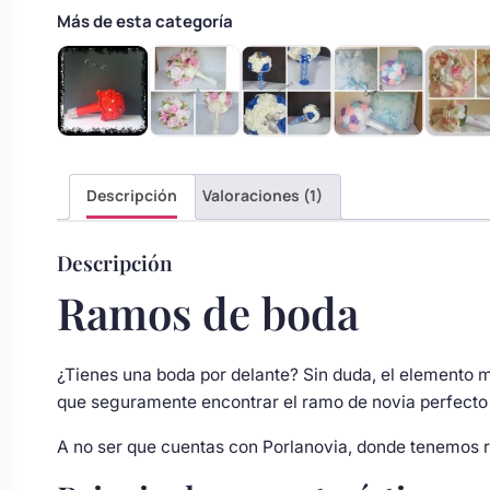
s
Perchas de comunión
Más de esta categoría
Cajas para arras
Bolsos personalizados
personalizadas
luciones
Rasca y Gana para Comunión:
Porta alianzas
Neceseres personalizados
Sorpresas y Diversión
Cojines porta alianzas
Detalles de comunión para invitados
Otros regalos
Descripción
Valoraciones (1)
Descripción
Carteles de boda
Ver todo
Ver todo
Ramos de boda
Cuchillos y pala tarta
¿Tienes una boda por delante? Sin duda, el elemento má
que seguramente encontrar el ramo de novia perfecto 
Pulseras damas de honor
A no ser que cuentas con Porlanovia, donde tenemos ra