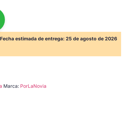
Fecha estimada de entrega:
25 de agosto de 2026
a
Marca:
PorLaNovia