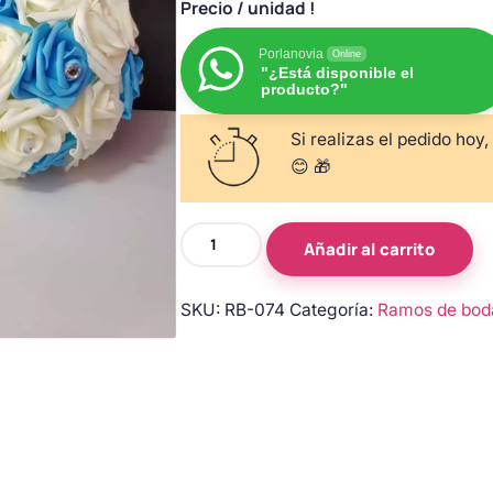
Precio
/ unidad !
Porlanovia
Online
"¿Está disponible el
producto?"
Si realizas el pedido hoy,
😊 🎁
Ramo
Añadir al carrito
de
novia
SKU:
RB-074
Categoría:
Ramos de bod
de
rosas
azules
y
marfil
con
perlas