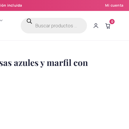
ión incluida
Mi cuenta
Búsqueda
0
de
productos
as azules y marfil con