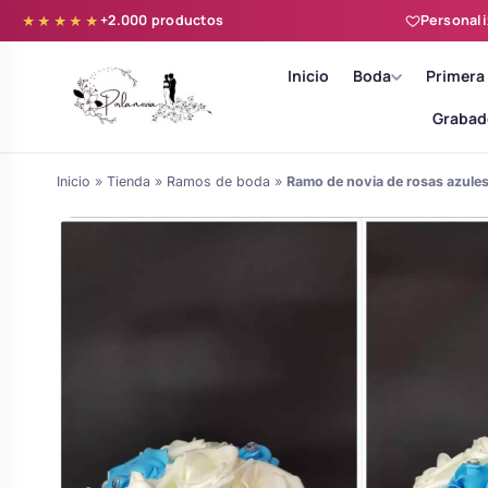
+2.000 productos
Personali
★★★★★
Inicio
Boda
Primera
Grabad
Inicio
»
Tienda
»
Ramos de boda
»
Ramo de novia de rosas azules 
Batas novia y zapatillas
Árboles de Huellas para Primera
Zapatillas personalizadas
Comunión
Batas de comunión personalizadas
Ramos de boda
para niña