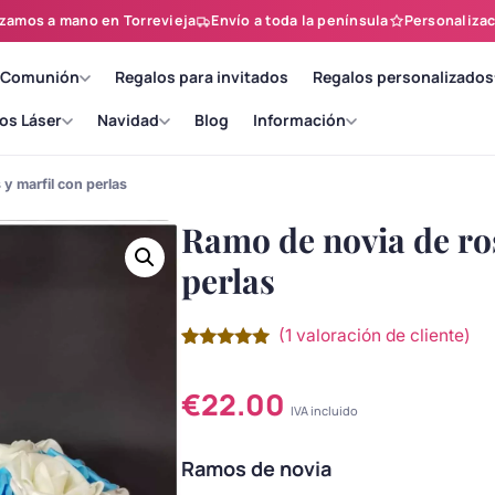
zamos a mano en Torrevieja
Envío a toda la península
Personalizac
 Comunión
Regalos para invitados
Regalos personalizados
os Láser
Navidad
Blog
Información
y marfil con perlas
Ramo de novia de ros
perlas
(
1
valoración de cliente)
Valorado
1
con
5.00
de
5 en base
€
22.00
a
valoración
IVA incluido
de un
cliente
Ramos de novia