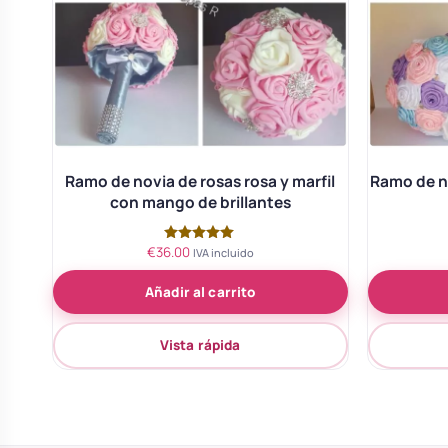
Ramo de novia de rosas rosa y marfil
Ramo de no
con mango de brillantes
€
36.00
Valorado
IVA incluido
con
5.00
Añadir al carrito
de 5
Vista rápida