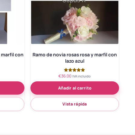
 marfil con
Ramo de novia rosas rosa y marfil con
lazo azul
€
36.00
Valorado
IVA incluido
con
5.00
Añadir al carrito
de 5
Vista rápida