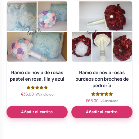
Ramo de novia de rosas
Ramo de novia rosas
pastel en rosa, lila y azul
burdeos con broches de
pedrería
€
36.00
Valorado
IVA incluido
con
€
65.00
Valorado
IVA incluido
5.00
con
de 5
5.00
de 5
Añadir al carrito
Añadir al carrito