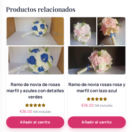
Productos relacionados
Ramo de novia de rosas
Ramo de novia rosas rosa y
marfil y azules con detalles
marfil con lazo azul
verdes
€
36.00
Valorado
IVA incluido
con
€
36.00
Valorado
IVA incluido
5.00
con
de 5
5.00
de 5
Añadir al carrito
Añadir al carrito