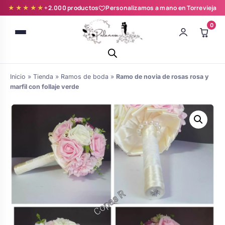
★★★★★
+2.000 productos
Personalizamos a mano en Torrevieja
0
Inicio
»
Tienda
»
Ramos de boda
»
Ramo de novia de rosas rosa y
marfil con follaje verde
Batas novia y zapatillas
Árboles de Huellas para Primera
Zapatillas personalizadas
Comunión
Batas de comunión personalizadas
Ramos de boda
para niña