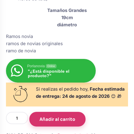
s
Perchas de comunión
Cajas para arras
Bolsos personalizados
Tamaños Grandes
personalizadas
19cm
luciones
diámetro
Rasca y Gana para Comunión:
Porta alianzas
Neceseres personalizados
Sorpresas y Diversión
Ramos novia
ramos de novias originales
ramo de novia
Cojines porta alianzas
Detalles de comunión para invitados
Otros regalos
Porlanovia
Online
"¿Está disponible el
Carteles de boda
Ver todo
Ver todo
producto?"
Si realizas el pedido hoy,
Fecha estimada
Cuchillos y pala tarta
de entrega:
24 de agosto de 2026
😊 🎁
Ramo
Pulseras damas de honor
Añadir al carrito
de
novia