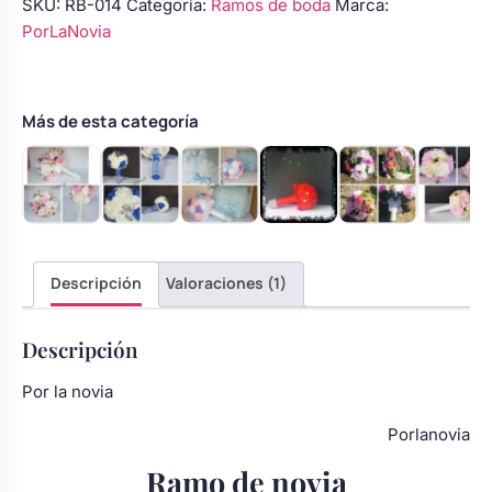
SKU:
RB-014
Categoría:
Ramos de boda
Marca:
de
Body bebé boda
PorLaNovia
rosas
rosa
y
Arreglo floral coche
marfil
Más de esta categoría
con
follaje
verde
cantidad
Descripción
Valoraciones (1)
Descripción
Por la novia
Porlanovia
Ramo de novia