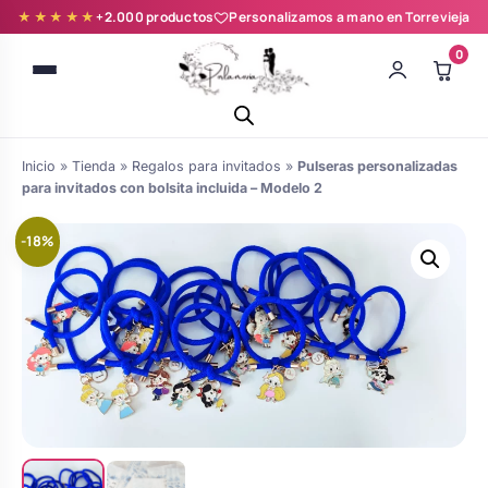
★★★★★
+2.000 productos
Personalizamos a mano en Torrevieja
0
Inicio
»
Tienda
»
Regalos para invitados
»
Pulseras personalizadas
para invitados con bolsita incluida – Modelo 2
-18%
Batas novia y zapatillas
Árboles de Huellas para Primera
Zapatillas personalizadas
Comunión
Batas de comunión personalizadas
Ramos de boda
para niña