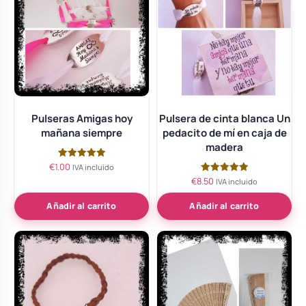
Pulseras Amigas hoy
Pulsera de cinta blanca Un
mañana siempre
pedacito de mí en caja de
madera
€
1.00
Valorado
IVA incluido
con
€
8.50
Valorado
IVA incluido
5.00
con
de 5
5.00
de 5
Añadir al carrito
Añadir al carrito