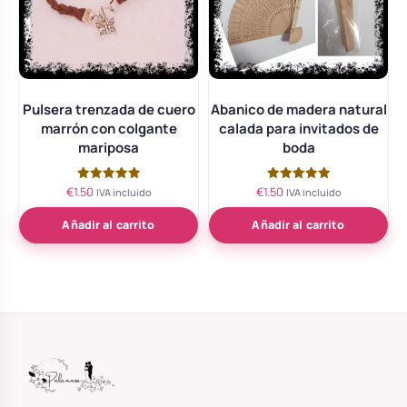
Pulsera trenzada de cuero
Abanico de madera natural
marrón con colgante
calada para invitados de
mariposa
boda
€
1.50
€
1.50
Valorado
Valorado
IVA incluido
IVA incluido
con
con
5.00
5.00
de 5
de 5
Añadir al carrito
Añadir al carrito