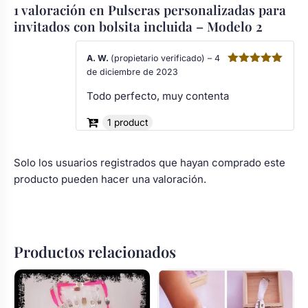
1 valoración en
Pulseras personalizadas para
Body bebé boda
invitados con bolsita incluida – Modelo 2
A. W.
(propietario verificado)
–
4
Arreglo floral coche
de diciembre de 2023
Valorado
con
5
de 5
Todo perfecto, muy contenta
1 product
Solo los usuarios registrados que hayan comprado este
producto pueden hacer una valoración.
Productos relacionados