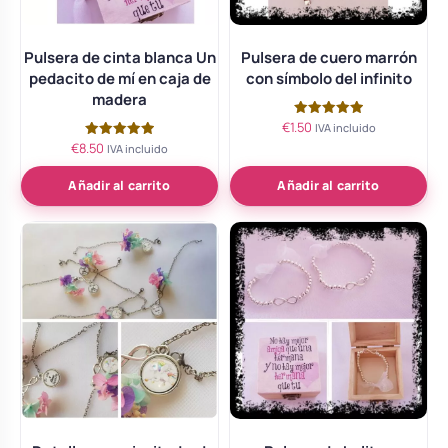
Pulsera de cinta blanca Un
Pulsera de cuero marrón
pedacito de mí en caja de
con símbolo del infinito
madera
€
1.50
Valorado
IVA incluido
con
€
8.50
Valorado
IVA incluido
5.00
con
de 5
5.00
de 5
Añadir al carrito
Añadir al carrito