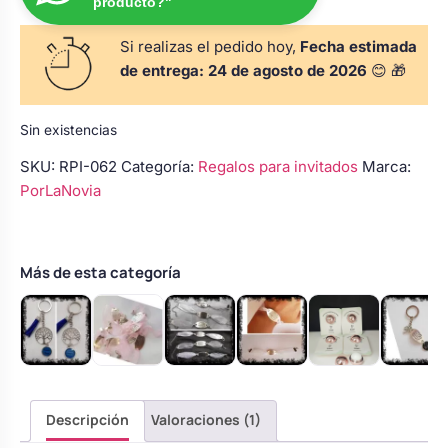
producto?"
s
Perchas de comunión
Cajas para arras
Bolsos personalizados
personalizadas
Si realizas el pedido hoy,
Fecha estimada
luciones
de entrega:
24 de agosto de 2026
😊 🎁
Rasca y Gana para Comunión:
Porta alianzas
Neceseres personalizados
Sorpresas y Diversión
Sin existencias
SKU:
RPI-062
Categoría:
Regalos para invitados
Marca:
Cojines porta alianzas
Detalles de comunión para invitados
Otros regalos
PorLaNovia
Carteles de boda
Ver todo
Ver todo
Más de esta categoría
Cuchillos y pala tarta
Pulseras damas de honor
Descripción
Valoraciones (1)