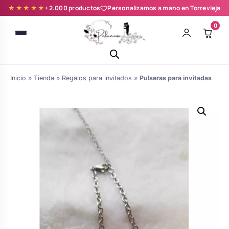
★★★★★
+2.000 productos
Personalizamos a mano en Torrevieja
0
Inicio
»
Tienda
»
Regalos para invitados
»
Pulseras para invitadas
Batas novia y zapatillas
Árboles de Huellas para Primera
Zapatillas personalizadas
Comunión
Batas de comunión personalizadas
Ramos de boda
para niña