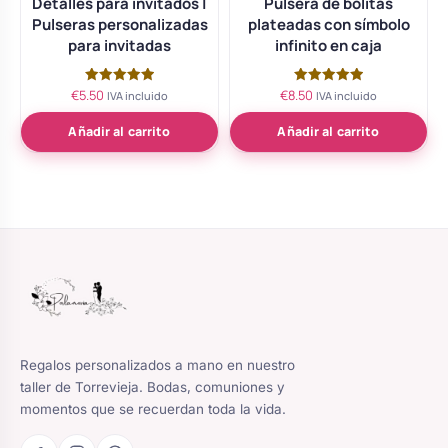
Detalles para invitados |
Pulsera de bolitas
Pulseras personalizadas
plateadas con símbolo
para invitadas
infinito en caja
€
5.50
€
8.50
Valorado
Valorado
IVA incluido
IVA incluido
con
con
5.00
5.00
de 5
de 5
Añadir al carrito
Añadir al carrito
Regalos personalizados a mano en nuestro
taller de Torrevieja. Bodas, comuniones y
momentos que se recuerdan toda la vida.