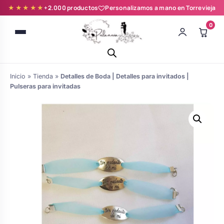
★★★★★
+2.000 productos
Personalizamos a mano en Torrevieja
0
Inicio
»
Tienda
»
Detalles de Boda | Detalles para invitados |
Pulseras para invitadas
Batas novia y zapatillas
Árboles de Huellas para Primera
Zapatillas personalizadas
Comunión
Batas de comunión personalizadas
Ramos de boda
para niña