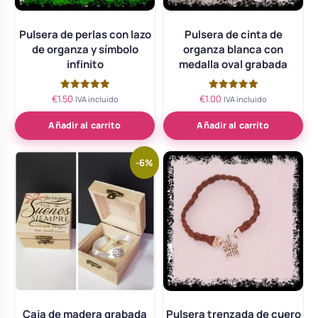
Pulsera de perlas con lazo
Pulsera de cinta de
de organza y símbolo
organza blanca con
infinito
medalla oval grabada
€
1.50
€
1.00
Valorado
Valorado
IVA incluido
IVA incluido
con
con
5.00
5.00
de 5
de 5
Añadir al carrito
Añadir al carrito
-6%
Caja de madera grabada
Pulsera trenzada de cuero