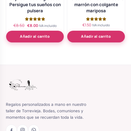
Persigue tus sueños con
marrón con colgante
pulsera
mariposa
El
El
€
1.50
Valorado
Valorado
€
8.50
€
8.00
IVA incluido
IVA incluido
con
con
precio
precio
5.00
5.00
de 5
de 5
Añadir al carrito
Añadir al carrito
original
actual
era:
es:
€8.50.
€8.00.
Regalos personalizados a mano en nuestro
taller de Torrevieja. Bodas, comuniones y
momentos que se recuerdan toda la vida.