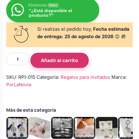
s
Perchas de comunión
Porlanovia
Online
Cajas para arras
Bolsos personalizados
"¿Está disponible el
personalizadas
producto?"
luciones
Rasca y Gana para Comunión:
Si realizas el pedido hoy,
Fecha estimada
Porta alianzas
Neceseres personalizados
Sorpresas y Diversión
de entrega:
25 de agosto de 2026
😊 🎁
Cojines porta alianzas
Detalles de comunión para invitados
Otros regalos
Detalles
Añadir al carrito
de
Boda
Carteles de boda
Ver todo
SKU:
RPI-015
Categoría:
Regalos para invitados
Marca:
Ver todo
|
PorLaNovia
Detalles
para
Cuchillos y pala tarta
invitados
|
Más de esta categoría
Pulseras
Pulseras damas de honor
para
invitadas
cantidad