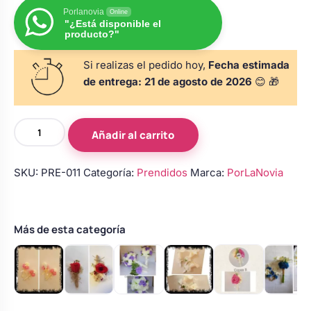
s
Perchas de comunión
Porlanovia
Online
Cajas para arras
Bolsos personalizados
"¿Está disponible el
personalizadas
producto?"
luciones
Rasca y Gana para Comunión:
Si realizas el pedido hoy,
Fecha estimada
Porta alianzas
Neceseres personalizados
Sorpresas y Diversión
de entrega:
21 de agosto de 2026
😊 🎁
Cojines porta alianzas
Detalles de comunión para invitados
Otros regalos
Prendido
Añadir al carrito
de
novio
Carteles de boda
Ver todo
SKU:
PRE-011
Categoría:
Prendidos
Marca:
PorLaNovia
Ver todo
con
rosa
roja
Cuchillos y pala tarta
y
Más de esta categoría
hojas
verdes
Pulseras damas de honor
cantidad