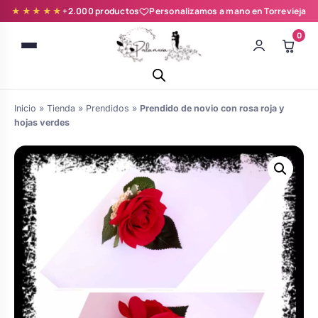
★★★★★
+2.000 productos
Personalizamos a mano en Torrevieja
0
Inicio
»
Tienda
»
Prendidos
»
Prendido de novio con rosa roja y
hojas verdes
Batas novia y zapatillas
Árboles de Huellas para Primera
Zapatillas personalizadas
Comunión
Batas de comunión personalizadas
Ramos de boda
para niña