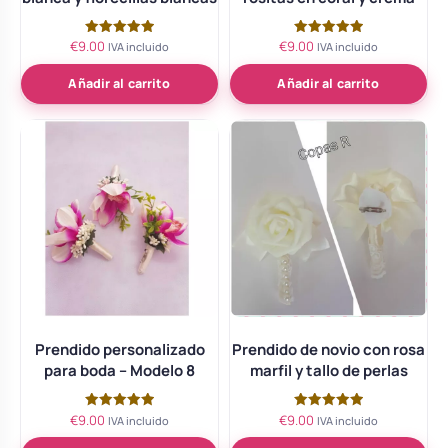
€
9.00
€
9.00
Valorado
Valorado
IVA incluido
IVA incluido
con
con
5.00
5.00
de 5
de 5
Añadir al carrito
Añadir al carrito
Prendido personalizado
Prendido de novio con rosa
para boda – Modelo 8
marfil y tallo de perlas
€
9.00
€
9.00
Valorado
Valorado
IVA incluido
IVA incluido
con
con
5.00
5.00