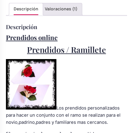
Body bebé boda
Descripción
Valoraciones (1)
Descripción
Arreglo floral coche
Prendidos online
Prendidos / Ramillete
Los prendidos personalizados
para hacer un conjunto con el ramo se realizan para el
novio,padrino,padres y familiares mas cercanos.