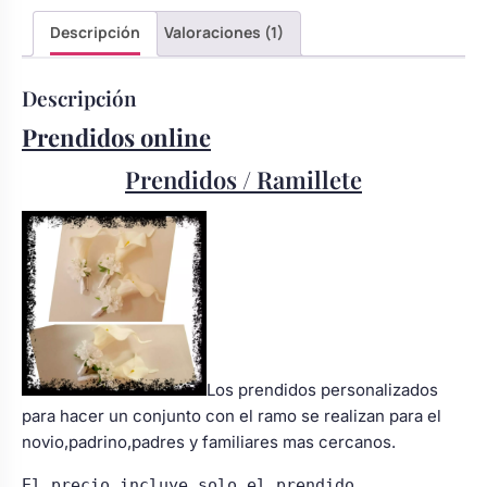
Body bebé boda
Descripción
Valoraciones (1)
Descripción
Arreglo floral coche
Prendidos online
Prendidos / Ramillete
Los prendidos personalizados
para hacer un conjunto con el ramo se realizan para el
novio,padrino,padres y familiares mas cercanos.
El precio incluye solo el prendido