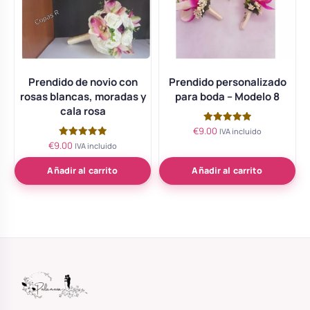
Prendido de novio con
Prendido personalizado
rosas blancas, moradas y
para boda – Modelo 8
cala rosa
€
9.00
Valorado
IVA incluido
con
€
9.00
Valorado
IVA incluido
5.00
con
de 5
5.00
de 5
Añadir al carrito
Añadir al carrito