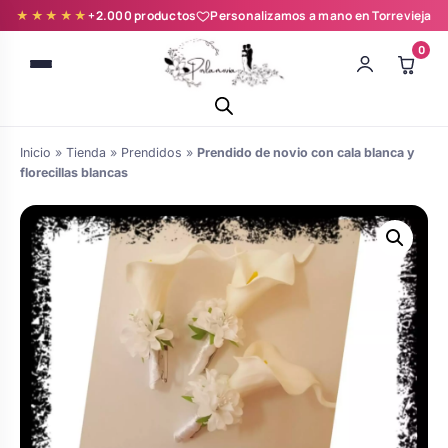
★★★★★
+2.000 productos
Personalizamos a mano en Torrevieja
0
Inicio
»
Tienda
»
Prendidos
»
Prendido de novio con cala blanca y
florecillas blancas
Batas novia y zapatillas
Árboles de Huellas para Primera
Zapatillas personalizadas
Comunión
Batas de comunión personalizadas
Ramos de boda
para niña