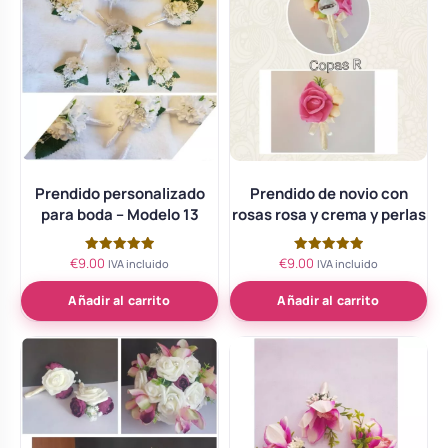
Prendido personalizado
Prendido de novio con
para boda – Modelo 13
rosas rosa y crema y perlas
€
9.00
€
9.00
Valorado
Valorado
IVA incluido
IVA incluido
con
con
5.00
5.00
de 5
de 5
Añadir al carrito
Añadir al carrito