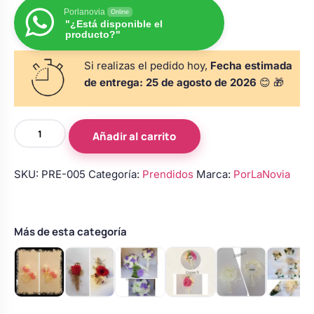
s
Perchas de comunión
Porlanovia
Online
Cajas para arras
Bolsos personalizados
"¿Está disponible el
personalizadas
producto?"
luciones
Rasca y Gana para Comunión:
Si realizas el pedido hoy,
Fecha estimada
Porta alianzas
Neceseres personalizados
Sorpresas y Diversión
de entrega:
25 de agosto de 2026
😊 🎁
Cojines porta alianzas
Detalles de comunión para invitados
Otros regalos
Prendido
Añadir al carrito
de
novio
Carteles de boda
Ver todo
SKU:
PRE-005
Categoría:
Prendidos
Marca:
PorLaNovia
Ver todo
con
cala
blanca
Cuchillos y pala tarta
y
Más de esta categoría
florecillas
blancas
Pulseras damas de honor
cantidad