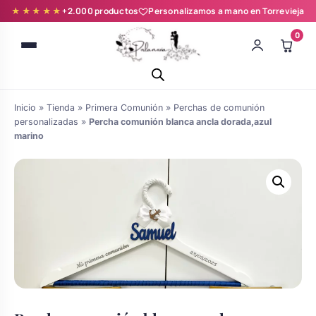
★★★★★
+2.000 productos
Personalizamos a mano en Torrevieja
0
Inicio
»
Tienda
»
Primera Comunión
»
Perchas de comunión
personalizadas
»
Percha comunión blanca ancla dorada,azul
marino
Batas novia y zapatillas
Árboles de Huellas para Primera
Zapatillas personalizadas
Comunión
Batas de comunión personalizadas
Ramos de boda
para niña