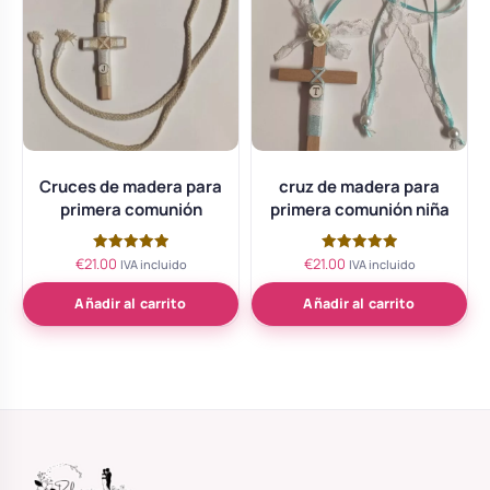
Cruces de madera para
cruz de madera para
primera comunión
primera comunión niña
€
21.00
€
21.00
Valorado
Valorado
IVA incluido
IVA incluido
con
con
5.00
5.00
de 5
de 5
Añadir al carrito
Añadir al carrito