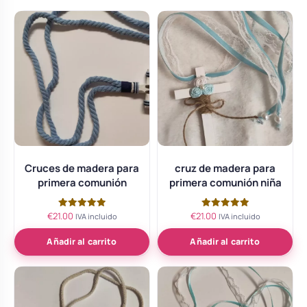
Cruces de madera para
cruz de madera para
primera comunión
primera comunión niña
€
21.00
€
21.00
Valorado
Valorado
IVA incluido
IVA incluido
con
con
5.00
5.00
de 5
de 5
Añadir al carrito
Añadir al carrito