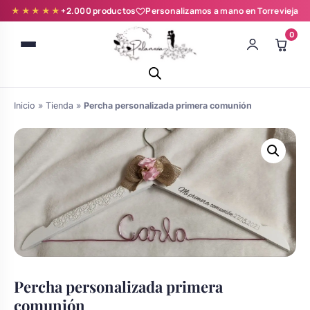
★★★★★
+2.000 productos
Personalizamos a mano en Torrevieja
0
Inicio
»
Tienda
»
Percha personalizada primera comunión
Batas novia y zapatillas
Árboles de Huellas para Primera
Zapatillas personalizadas
Comunión
Batas de comunión personalizadas
Percha personalizada primera
Ramos de boda
para niña
comunión