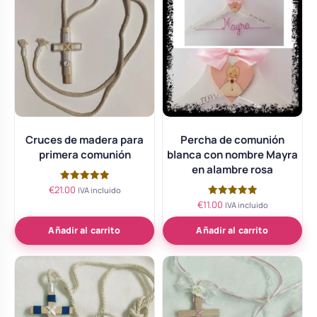
Cruces de madera para
Percha de comunión
primera comunión
blanca con nombre Mayra
en alambre rosa
€
21.00
Valorado
IVA incluido
con
€
11.00
Valorado
IVA incluido
5.00
con
de 5
5.00
de 5
Añadir al carrito
Añadir al carrito