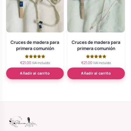
Cruces de madera para
Cruces de madera para
primera comunión
primera comunión
€
21.00
€
21.00
Valorado
Valorado
IVA incluido
IVA incluido
con
con
5.00
5.00
de 5
de 5
Añadir al carrito
Añadir al carrito