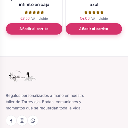
infinito en caja
azul
€
8.50
€
4.00
Valorado
Valorado
IVA incluido
IVA incluido
con
con
5.00
5.00
de 5
de 5
Añadir al carrito
Añadir al carrito
Regalos personalizados a mano en nuestro
taller de Torrevieja. Bodas, comuniones y
momentos que se recuerdan toda la vida.