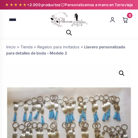
★★★★★
+2.000 productos
Personalizamos a mano en Torrevieja
0
Inicio
»
Tienda
»
Regalos para invitados
»
Llavero personalizado
para detalles de boda – Modelo 2
Batas novia y zapatillas
Árboles de Huellas para Primera
Zapatillas personalizadas
Comunión
Batas de comunión personalizadas
Ramos de boda
para niña