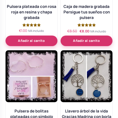
Pulsera plateada con rosa
Caja de madera grabada
roja en resina y chapa
Persigue tus sueños con
grabada
pulsera
El
El
€
1.00
Valorado
Valorado
€
8.50
IVA incluido
€
8.00
IVA incluido
con
con
precio
precio
5.00
5.00
de 5
de 5
Añadir al carrito
Añadir al carrito
original
actual
era:
es:
€8.50.
€8.00.
Pulsera de bolitas
Llavero árbol de la vida
plateadas con símbolo
Gracias Madrina con borla