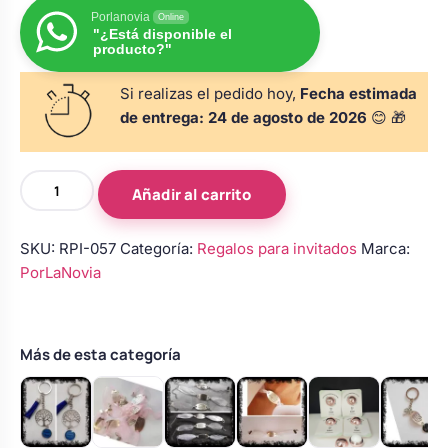
s
Perchas de comunión
Porlanovia
Online
Cajas para arras
Bolsos personalizados
"¿Está disponible el
personalizadas
producto?"
luciones
Rasca y Gana para Comunión:
Si realizas el pedido hoy,
Fecha estimada
Porta alianzas
Neceseres personalizados
Sorpresas y Diversión
de entrega:
24 de agosto de 2026
😊 🎁
Cojines porta alianzas
Detalles de comunión para invitados
Otros regalos
Llavero
Añadir al carrito
personalizado
para
Carteles de boda
Ver todo
SKU:
RPI-057
Categoría:
Regalos para invitados
Marca:
Ver todo
detalles
PorLaNovia
de
boda
Cuchillos y pala tarta
–
Modelo
Más de esta categoría
2
Pulseras damas de honor
cantidad