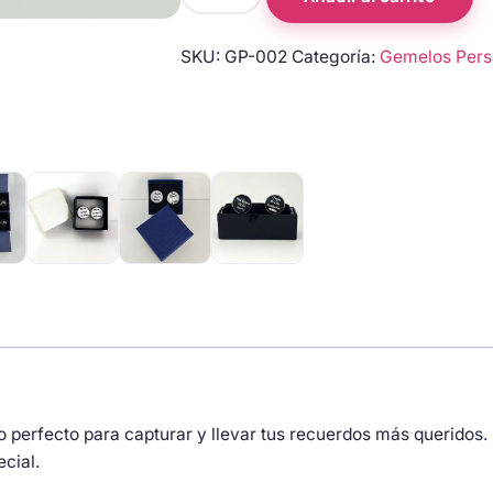
Personalizados
con
SKU:
GP-002
Categoría:
Gemelos Pers
Foto
cantidad
o perfecto para capturar y llevar tus recuerdos más queridos.
cial.