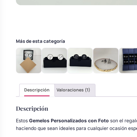
s
Perchas de comunión
Cajas para arras
Bolsos personalizados
personalizadas
luciones
Rasca y Gana para Comunión:
Porta alianzas
Neceseres personalizados
Sorpresas y Diversión
Más de esta categoría
Cojines porta alianzas
Detalles de comunión para invitados
Otros regalos
Carteles de boda
Ver todo
Ver todo
Descripción
Valoraciones (1)
Cuchillos y pala tarta
Descripción
Pulseras damas de honor
Estos
Gemelos Personalizados con Foto
son el regal
haciendo que sean ideales para cualquier ocasión espe