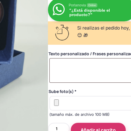
Porlanovia
Online
"¿Está disponible el
producto?"
Si realizas el pedido hoy,
😊 🎁
Texto personalizado / Frases personaliz
Sube foto(s)
*
(tamaño máx. de archivo 100 MB)
Gemelos
Añadir al carrito