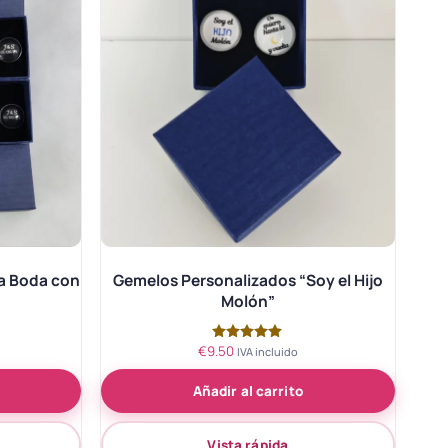
a Boda con
Gemelos Personalizados “Soy el Hijo
Molón”
€
9.50
Valorado
IVA incluido
con
5.00
Añadir al carrito
de 5
Vista rápida