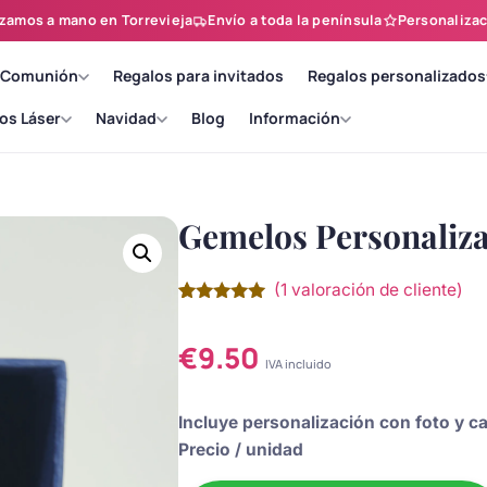
zamos a mano en Torrevieja
Envío a toda la península
Personalizac
 Comunión
Regalos para invitados
Regalos personalizados
os Láser
Navidad
Blog
Información
Gemelos Personaliza
(
1
valoración de cliente)
Valorado
1
con
5.00
de
5 en base
€
9.50
a
valoración
IVA incluido
de un
cliente
Incluye personalización con foto y ca
Precio / unidad