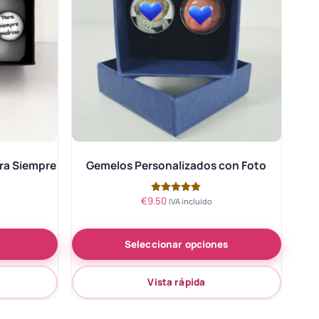
ra Siempre
Gemelos Personalizados con Foto
€
9.50
Valorado
IVA incluido
con
5.00
de 5
Seleccionar opciones
Vista rápida