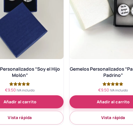
Personalizados “Soy el Hijo
Gemelos Personalizados “Pa
Molón”
Padrino”
€
9.50
€
9.50
Valorado
Valorado
IVA incluido
IVA incluido
con
con
5.00
5.00
Añadir al carrito
Añadir al carrito
de 5
de 5
Vista rápida
Vista rápida