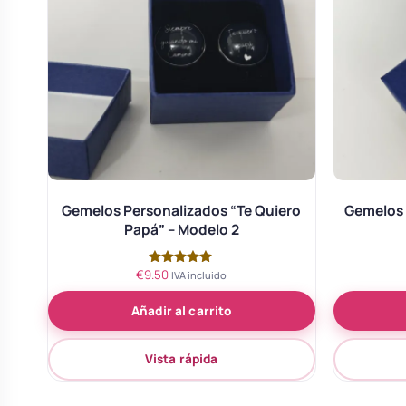
Gemelos Personalizados “Te Quiero
Gemelos 
Papá” – Modelo 2
€
9.50
Valorado
IVA incluido
con
5.00
Añadir al carrito
de 5
Vista rápida