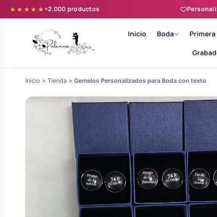
+2.000 productos
Personali
★★★★★
Inicio
Boda
Primera
Grabad
Inicio
»
Tienda
»
Gemelos Personalizados para Boda con texto
Batas novia y zapatillas
Árboles de Huellas para Primera
Zapatillas personalizadas
Comunión
Batas de comunión personalizadas
Ramos de boda
para niña