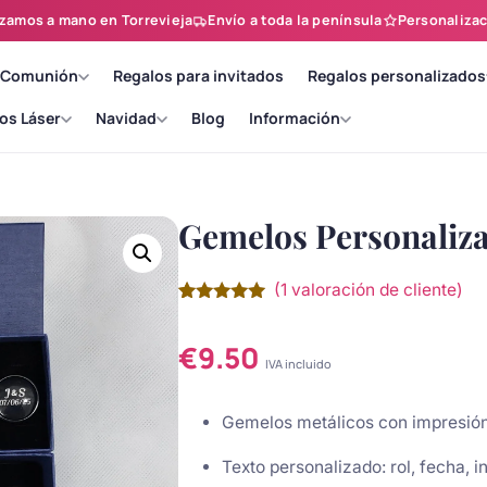
zamos a mano en Torrevieja
Envío a toda la península
Personalizac
 Comunión
Regalos para invitados
Regalos personalizados
os Láser
Navidad
Blog
Información
Gemelos Personaliza
(
1
valoración de cliente)
Valorado
1
con
5.00
de
5 en base
€
9.50
a
valoración
IVA incluido
de un
cliente
Gemelos metálicos con impresió
Texto personalizado: rol, fecha, in