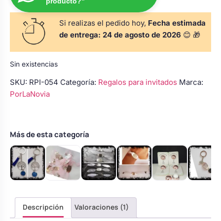
producto?"
s
Perchas de comunión
Cajas para arras
Bolsos personalizados
personalizadas
Si realizas el pedido hoy,
Fecha estimada
luciones
de entrega:
24 de agosto de 2026
😊 🎁
Rasca y Gana para Comunión:
Porta alianzas
Neceseres personalizados
Sorpresas y Diversión
Sin existencias
SKU:
RPI-054
Categoría:
Regalos para invitados
Marca:
Cojines porta alianzas
Detalles de comunión para invitados
Otros regalos
PorLaNovia
Carteles de boda
Ver todo
Ver todo
Más de esta categoría
Cuchillos y pala tarta
Pulseras damas de honor
Descripción
Valoraciones (1)