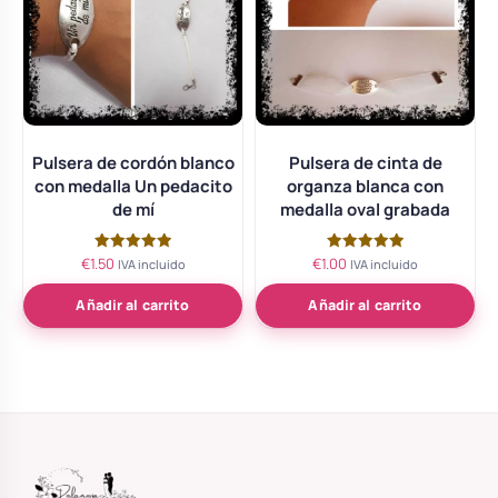
Pulsera de cordón blanco
Pulsera de cinta de
con medalla Un pedacito
organza blanca con
de mí
medalla oval grabada
€
1.50
€
1.00
Valorado
Valorado
IVA incluido
IVA incluido
con
con
5.00
5.00
de 5
de 5
Añadir al carrito
Añadir al carrito