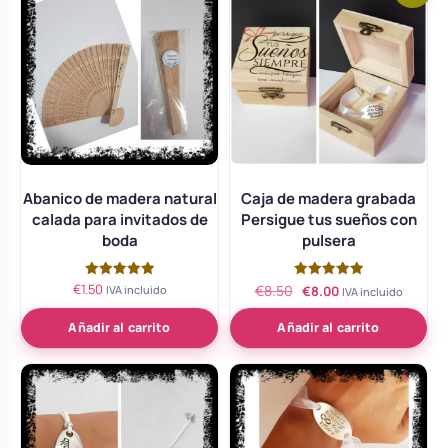
Abanico de madera natural
Caja de madera grabada
calada para invitados de
Persigue tus sueños con
boda
pulsera
El
El
€
1.50
Valorado
Valorado
€
8.50
IVA incluido
€
8.00
IVA incluido
con
con
precio
precio
5.00
5.00
de 5
de 5
Añadir al carrito
Añadir al carrito
original
actual
era:
es:
€8.50.
€8.00.