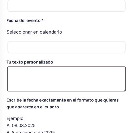
Body bebé boda
Fecha del evento
*
Arreglo floral coche
Seleccionar en calendario
Tu texto personalizado
Escribe la fecha exactamente en el formato que quieras
que aparezca en el cuadro
Ejemplo:
A. 08.08.2025
B. 8 de agosto de 2025