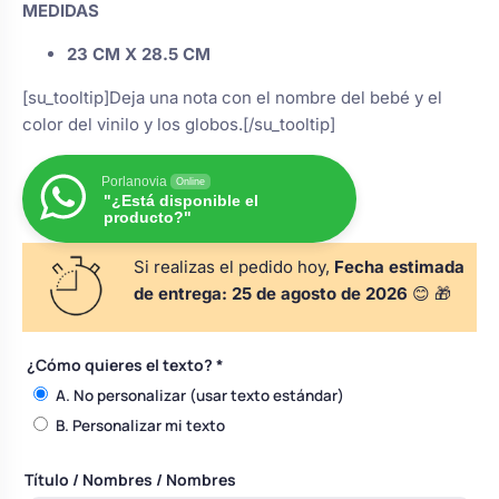
MEDIDAS
s
Perchas de comunión
Cajas para arras
Bolsos personalizados
personalizadas
23 CM X 28.5 CM
luciones
[su_tooltip]Deja una nota con el nombre del bebé y el
Rasca y Gana para Comunión:
Porta alianzas
Neceseres personalizados
color del vinilo y los globos.[/su_tooltip]
Sorpresas y Diversión
Porlanovia
Online
Cojines porta alianzas
Detalles de comunión para invitados
Otros regalos
"¿Está disponible el
producto?"
Si realizas el pedido hoy,
Fecha estimada
Carteles de boda
Ver todo
Ver todo
de entrega:
25 de agosto de 2026
😊 🎁
Cuchillos y pala tarta
¿Cómo quieres el texto?
*
A. No personalizar (usar texto estándar)
B. Personalizar mi texto
Pulseras damas de honor
Título / Nombres / Nombres