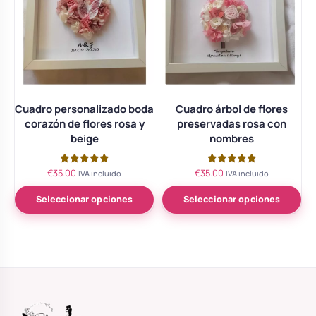
Cuadro personalizado boda
Cuadro árbol de flores
corazón de flores rosa y
preservadas rosa con
beige
nombres
€
35.00
€
35.00
Valorado
Valorado
IVA incluido
IVA incluido
con
con
5.00
5.00
de 5
de 5
Seleccionar opciones
Seleccionar opciones