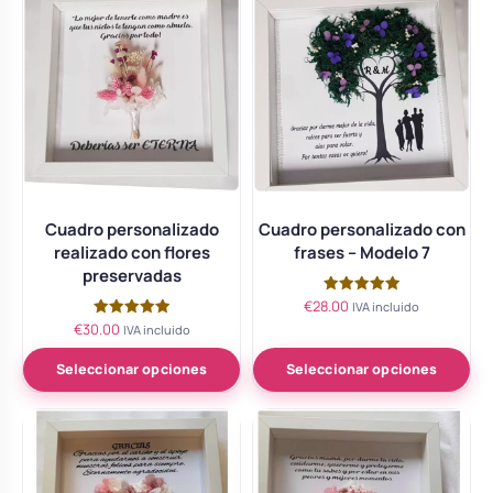
Cuadro personalizado
Cuadro personalizado con
realizado con flores
frases – Modelo 7
preservadas
€
28.00
Valorado
IVA incluido
con
€
30.00
Valorado
IVA incluido
5.00
con
de 5
5.00
de 5
Seleccionar opciones
Seleccionar opciones