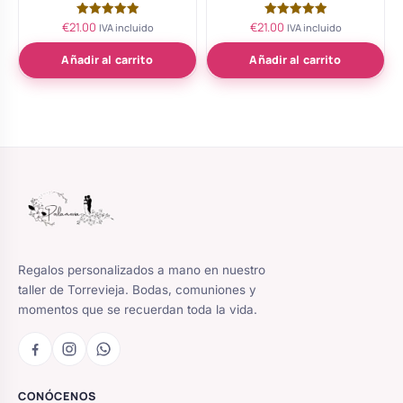
€
21.00
€
21.00
Valorado
Valorado
IVA incluido
IVA incluido
con
con
5.00
5.00
de 5
de 5
Añadir al carrito
Añadir al carrito
Regalos personalizados a mano en nuestro
taller de Torrevieja. Bodas, comuniones y
momentos que se recuerdan toda la vida.
CONÓCENOS