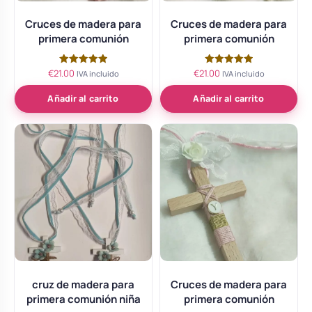
Cruces de madera para
Cruces de madera para
primera comunión
primera comunión
€
21.00
€
21.00
Valorado
Valorado
IVA incluido
IVA incluido
con
con
5.00
5.00
de 5
de 5
Añadir al carrito
Añadir al carrito
cruz de madera para
Cruces de madera para
primera comunión niña
primera comunión