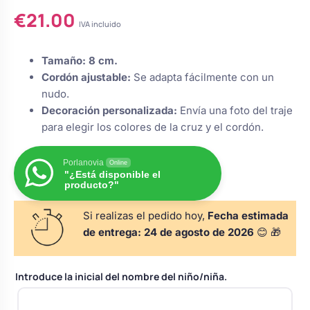
con
5.00
s
Perchas de comunión
€
21.00
de 5 en
Cajas para arras
Bolsos personalizados
base a
IVA incluido
personalizadas
valoraciones
luciones
de clientes
Tamaño:
8 cm.
Rasca y Gana para Comunión:
Porta alianzas
Neceseres personalizados
Cordón ajustable:
Se adapta fácilmente con un
Sorpresas y Diversión
nudo.
Decoración personalizada:
Envía una foto del traje
Cojines porta alianzas
Detalles de comunión para invitados
Otros regalos
para elegir los colores de la cruz y el cordón.
Porlanovia
Online
Carteles de boda
Ver todo
Ver todo
"¿Está disponible el
producto?"
Si realizas el pedido hoy,
Fecha estimada
Cuchillos y pala tarta
de entrega:
24 de agosto de 2026
😊 🎁
Pulseras damas de honor
Introduce la inicial del nombre del niño/niña.