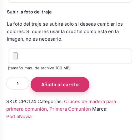
Body bebé boda
Subir la foto del traje
La foto del traje se subirá solo si deseas cambiar los
Arreglo floral coche
colores. Si quieres usar la cruz tal como está en la
imagen, no es necesario.
(tamaño máx. de archivo 100 MB)
Cruz
Añadir al carrito
de
madera
SKU:
CPC124
Categorías:
Cruces de madera para
para
primera comunión
,
Primera Comunión
Marca:
primera
PorLaNovia
comunión
de
niño