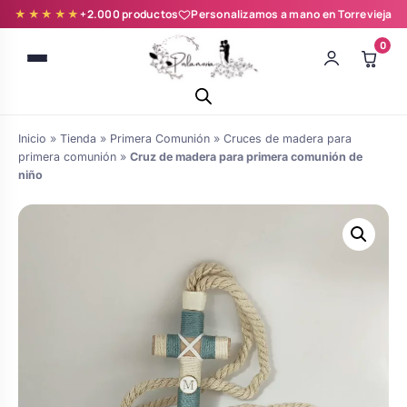
★★★★★
+2.000 productos
Personalizamos a mano en Torrevieja
0
Inicio
»
Tienda
»
Primera Comunión
»
Cruces de madera para
primera comunión
»
Cruz de madera para primera comunión de
niño
Batas novia y zapatillas
Árboles de Huellas para Primera
Zapatillas personalizadas
Comunión
Batas de comunión personalizadas
Ramos de boda
para niña