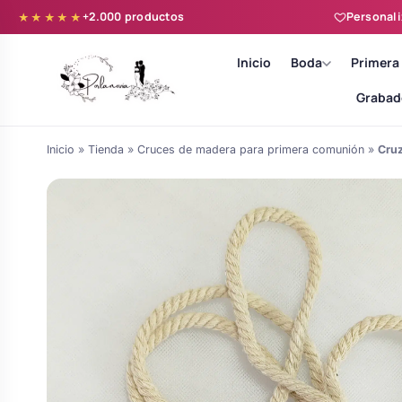
+2.000 productos
Personali
★★★★★
Inicio
Boda
Primera
Grabad
Inicio
»
Tienda
»
Cruces de madera para primera comunión
»
Cruz
Batas novia y zapatillas
Árboles de Huellas para Primera
Zapatillas personalizadas
Comunión
Batas de comunión personalizadas
Ramos de boda
para niña