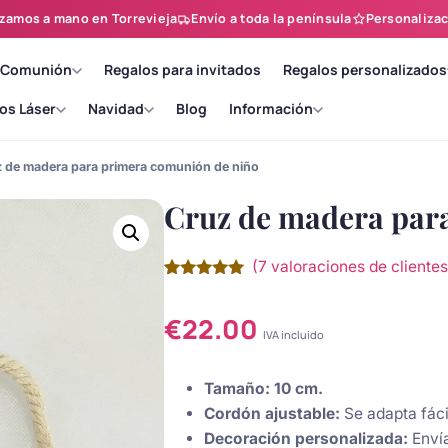
zamos a mano en Torrevieja
Envío a toda la península
Personalizac
 Comunión
Regalos para invitados
Regalos personalizados
os Láser
Navidad
Blog
Información
 de madera para primera comunión de niño
Cruz de madera par
(
7
valoraciones de clientes
Valorado
7
con
5.00
de
5 en base
€
22.00
a
IVA incluido
valoraciones
de clientes
Tamaño:
10 cm.
Cordón ajustable:
Se adapta fác
Decoración personalizada:
Envía