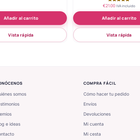
5.00
€
21.00
Valorado
IVA incluido
de 5
con
5.00
Añadir al carrito
Añadir al carrito
de 5
Vista rápida
Vista rápida
ONÓCENOS
COMPRA FÁCIL
iénes somos
Cómo hacer tu pedido
stimonios
Envíos
emios
Devoluciones
og e ideas
Mi cuenta
ntacto
Mi cesta