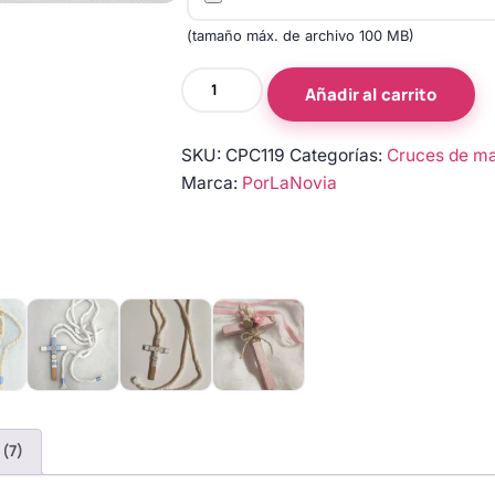
(tamaño máx. de archivo 100 MB)
Cruz
Añadir al carrito
de
madera
SKU:
CPC119
Categorías:
Cruces de ma
para
Marca:
PorLaNovia
primera
comunión
de
niño
cantidad
 (7)