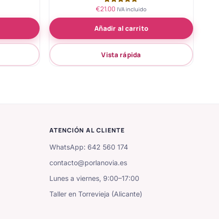
€
21.00
Valorado
IVA incluido
con
5.00
Añadir al carrito
de 5
Vista rápida
ATENCIÓN AL CLIENTE
WhatsApp: 642 560 174
contacto@porlanovia.es
Lunes a viernes, 9:00–17:00
Taller en Torrevieja (Alicante)