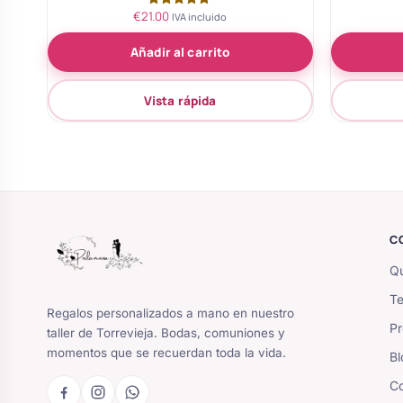
€
21.00
Valorado
IVA incluido
con
5.00
Añadir al carrito
de 5
Vista rápida
C
Qu
Te
Regalos personalizados a mano en nuestro
Pr
taller de Torrevieja. Bodas, comuniones y
momentos que se recuerdan toda la vida.
Bl
Co