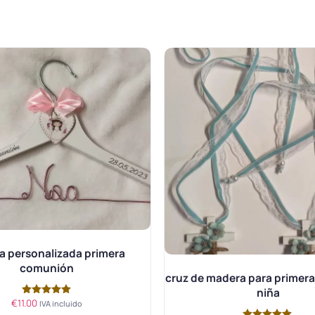
a personalizada primera
comunión
cruz de madera para primer
niña
€
11.00
Valorado
IVA incluido
con