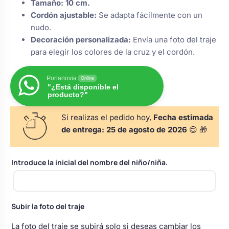
Tamaño:
10 cm.
s
Perchas de comunión
Cajas para arras
Cordón ajustable:
Se adapta fácilmente con un
Bolsos personalizados
personalizadas
nudo.
luciones
Decoración personalizada:
Envía una foto del traje
Rasca y Gana para Comunión:
Porta alianzas
para elegir los colores de la cruz y el cordón.
Neceseres personalizados
Sorpresas y Diversión
Porlanovia
Online
"¿Está disponible el
Cojines porta alianzas
Detalles de comunión para invitados
Otros regalos
producto?"
Si realizas el pedido hoy,
Fecha estimada
Carteles de boda
Ver todo
Ver todo
de entrega:
25 de agosto de 2026
😊 🎁
Introduce la inicial del nombre del niño/niña.
Cuchillos y pala tarta
Pulseras damas de honor
Subir la foto del traje
La foto del traje se subirá solo si deseas cambiar los