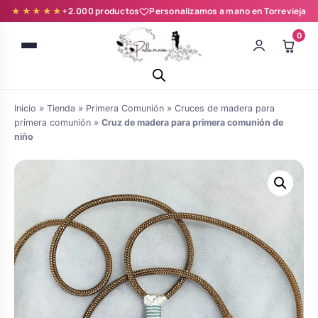
★★★★★
+2.000 productos
Personalizamos a mano en Torrevieja
0
Inicio
»
Tienda
»
Primera Comunión
»
Cruces de madera para
primera comunión
»
Cruz de madera para primera comunión de
niño
Batas novia y zapatillas
Árboles de Huellas para Primera
Zapatillas personalizadas
Comunión
Batas de comunión personalizadas
Ramos de boda
para niña