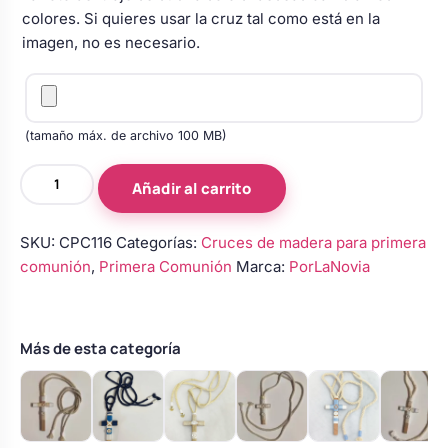
Body bebé boda
colores. Si quieres usar la cruz tal como está en la
imagen, no es necesario.
Arreglo floral coche
(tamaño máx. de archivo 100 MB)
Cruz
Añadir al carrito
de
madera
SKU:
CPC116
Categorías:
Cruces de madera para primera
para
comunión
,
Primera Comunión
Marca:
PorLaNovia
primera
comunión
de
niño
Más de esta categoría
cantidad