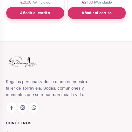
€
21.00
€
21.00
Valorado
Valorado
IVA incluido
IVA incluido
con
con
5.00
5.00
de 5
de 5
Añadir al carrito
Añadir al carrito
Regalos personalizados a mano en nuestro
taller de Torrevieja. Bodas, comuniones y
momentos que se recuerdan toda la vida.
CONÓCENOS