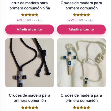
cruz de madera para
Cruces de madera para
primera comunión niña
primera comunión
€
21.00
€
22.00
Valorado
Valorado
IVA incluido
IVA incluido
con
con
5.00
5.00
de 5
de 5
Añadir al carrito
Añadir al carrito
Cruces de madera para
Cruces de madera para
primera comunión
primera comunión