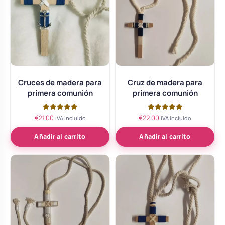
Cruces de madera para
Cruz de madera para
primera comunión
primera comunión
€
21.00
€
22.00
Valorado
Valorado
IVA incluido
IVA incluido
con
con
5.00
5.00
de 5
de 5
Añadir al carrito
Añadir al carrito