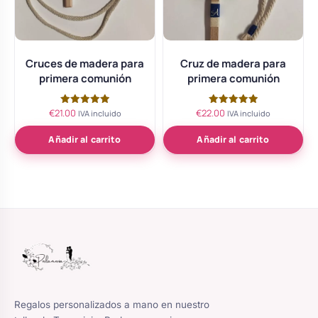
Cruces de madera para
Cruz de madera para
primera comunión
primera comunión
€
21.00
€
22.00
Valorado
Valorado
IVA incluido
IVA incluido
con
con
5.00
5.00
de 5
de 5
Añadir al carrito
Añadir al carrito
Regalos personalizados a mano en nuestro