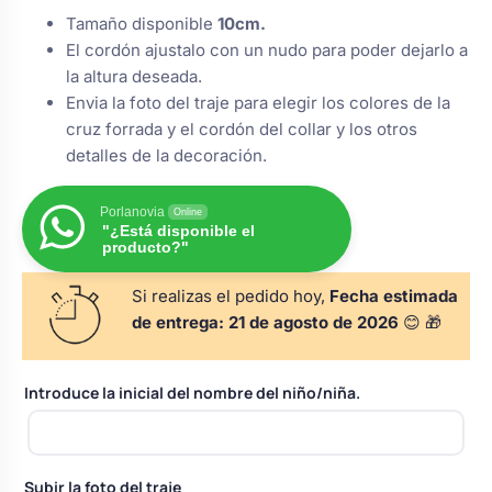
s
Perchas de comunión
Tamaño disponible
10cm.
Cajas para arras
Bolsos personalizados
personalizadas
El cordón ajustalo con un nudo para poder dejarlo a
luciones
la altura deseada.
Rasca y Gana para Comunión:
Envia la foto del traje para elegir los colores de la
Porta alianzas
Neceseres personalizados
Sorpresas y Diversión
cruz forrada y el cordón del collar y los otros
detalles de la decoración.
Cojines porta alianzas
Detalles de comunión para invitados
Otros regalos
Porlanovia
Online
"¿Está disponible el
producto?"
Carteles de boda
Ver todo
Ver todo
Si realizas el pedido hoy,
Fecha estimada
de entrega:
21 de agosto de 2026
😊 🎁
Cuchillos y pala tarta
Introduce la inicial del nombre del niño/niña.
Pulseras damas de honor
Subir la foto del traje