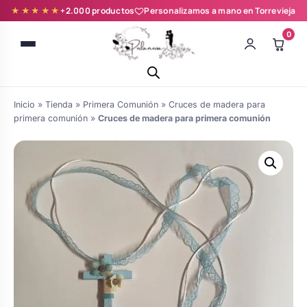
★★★★★
+2.000 productos
Personalizamos a mano en Torrevieja
0
Inicio
»
Tienda
»
Primera Comunión
»
Cruces de madera para
primera comunión
»
Cruces de madera para primera comunión
Batas novia y zapatillas
Árboles de Huellas para Primera
Zapatillas personalizadas
Comunión
Batas de comunión personalizadas
Ramos de boda
para niña