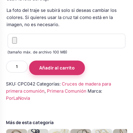
Body bebé boda
La foto del traje se subirá solo si deseas cambiar los
colores. Si quieres usar la cruz tal como está en la
imagen, no es necesario.
Arreglo floral coche
(tamaño máx. de archivo 100 MB)
Cruces
Añadir al carrito
de
madera
SKU:
CPC042
Categorías:
Cruces de madera para
para
primera comunión
,
Primera Comunión
Marca:
primera
PorLaNovia
comunión
cantidad
Más de esta categoría