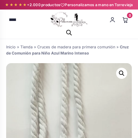
★★★★★
+2.000 productos
Personalizamos a mano en Torrevieja
0
Inicio
»
Tienda
»
Cruces de madera para primera comunión
»
Cruz
de Comunión para Niño Azul Marino Intenso
Batas novia y zapatillas
Árboles de Huellas para Primera
Zapatillas personalizadas
Comunión
Batas de comunión personalizadas
Ramos de boda
para niña