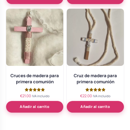
Cruces de madera para
Cruz de madera para
primera comunión
primera comunión
€
21.00
€
22.00
Valorado
Valorado
IVA incluido
IVA incluido
con
con
5.00
5.00
de 5
de 5
Añadir al carrito
Añadir al carrito