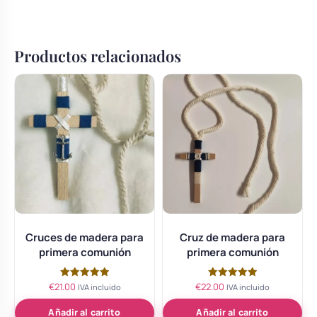
Productos relacionados
Cruces de madera para
Cruz de madera para
primera comunión
primera comunión
€
21.00
€
22.00
Valorado
Valorado
IVA incluido
IVA incluido
con
con
5.00
5.00
de 5
de 5
Añadir al carrito
Añadir al carrito