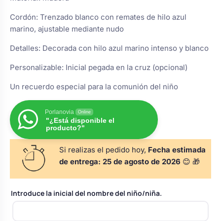
Body bebé boda
Cordón: Trenzado blanco con remates de hilo azul
marino, ajustable mediante nudo
Arreglo floral coche
Detalles: Decorada con hilo azul marino intenso y blanco
Personalizable: Inicial pegada en la cruz (opcional)
Un recuerdo especial para la comunión del niño
Porlanovia
Online
"¿Está disponible el
producto?"
Si realizas el pedido hoy,
Fecha estimada
de entrega:
25 de agosto de 2026
😊 🎁
Introduce la inicial del nombre del niño/niña.