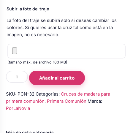
Subir la foto del traje
La foto del traje se subirá solo si deseas cambiar los
colores. Si quieres usar la cruz tal como está en la
imagen, no es necesario.
(tamaño máx. de archivo 100 MB)
Cruz
Añadir al carrito
de
Comunión
SKU:
PCN-32
Categorías:
Cruces de madera para
para
primera comunión
,
Primera Comunión
Marca:
Niño
PorLaNovia
Azul
Marino
Intenso
cantidad
Más de esta categoría