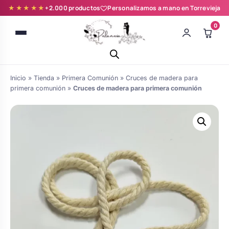
★★★★★
+2.000 productos
Personalizamos a mano en Torrevieja
0
Inicio
»
Tienda
»
Primera Comunión
»
Cruces de madera para
primera comunión
»
Cruces de madera para primera comunión
Batas novia y zapatillas
Árboles de Huellas para Primera
Zapatillas personalizadas
Comunión
Batas de comunión personalizadas
Ramos de boda
para niña