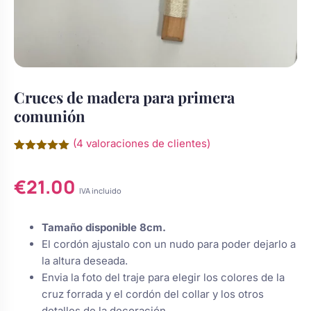
s
Perchas de comunión
Cajas para arras
Bolsos personalizados
personalizadas
luciones
Rasca y Gana para Comunión:
Porta alianzas
Neceseres personalizados
Sorpresas y Diversión
Cruces de madera para primera
comunión
Cojines porta alianzas
Detalles de comunión para invitados
Otros regalos
(
4
valoraciones de clientes)
Valorado
4
Carteles de boda
con
5.00
Ver todo
Ver todo
€
21.00
de 5 en
base a
IVA incluido
valoraciones
de clientes
Cuchillos y pala tarta
Tamaño disponible 8cm.
El cordón ajustalo con un nudo para poder dejarlo a
la altura deseada.
Pulseras damas de honor
Envia la foto del traje para elegir los colores de la
cruz forrada y el cordón del collar y los otros
detalles de la decoración.