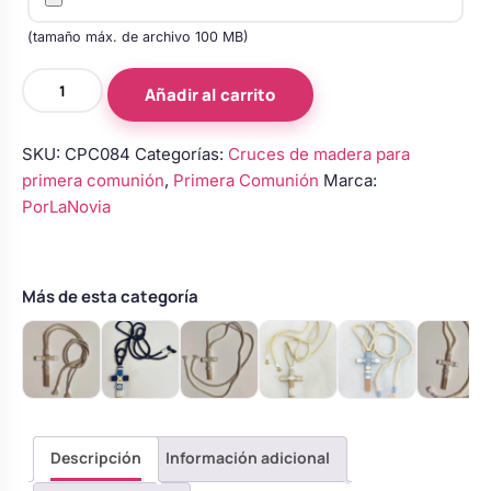
(tamaño máx. de archivo 100 MB)
Cruces
Añadir al carrito
de
madera
SKU:
CPC084
Categorías:
Cruces de madera para
para
primera comunión
,
Primera Comunión
Marca:
primera
PorLaNovia
comunión
cantidad
Más de esta categoría
Descripción
Información adicional