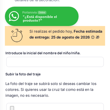
Body bebé boda
Porlanovia
Online
"¿Está disponible el
producto?"
Arreglo floral coche
Si realizas el pedido hoy,
Fecha estimada
de entrega:
25 de agosto de 2026
😊 🎁
Introduce la inicial del nombre del niño/niña.
Subir la foto del traje
La foto del traje se subirá solo si deseas cambiar los
colores. Si quieres usar la cruz tal como está en la
imagen, no es necesario.