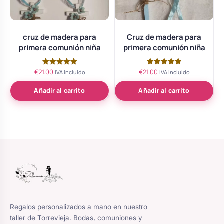
cruz de madera para
Cruz de madera para
primera comunión niña
primera comunión niña
€
21.00
€
21.00
Valorado
Valorado
IVA incluido
IVA incluido
con
con
5.00
5.00
de 5
de 5
Añadir al carrito
Añadir al carrito
Regalos personalizados a mano en nuestro
taller de Torrevieja. Bodas, comuniones y