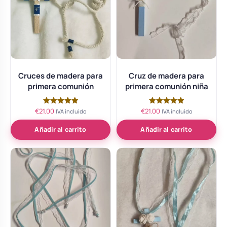
Cruces de madera para
Cruz de madera para
primera comunión
primera comunión niña
€
21.00
€
21.00
Valorado
Valorado
IVA incluido
IVA incluido
con
con
5.00
5.00
de 5
de 5
Añadir al carrito
Añadir al carrito