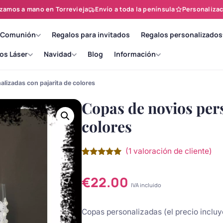
zamos a mano en Torrevieja
Envío a toda la península
Personalizac
 Comunión
Regalos para invitados
Regalos personalizados
os Láser
Navidad
Blog
Información
lizadas con pajarita de colores
Copas de novios pers
colores
(
1
valoración de cliente)
Valorado
1
con
5.00
de
5 en base
€
22.00
a
valoración
IVA incluido
de un
cliente
Copas personalizadas (el precio inclu