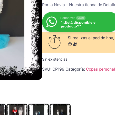
Por la Novia – Nuestra tienda de Detal
Porlanovia
Online
"¿Está disponible el
producto?"
Si realizas el pedido hoy,
😊 🎁
Sin existencias
SKU:
CP199
Categoría:
Copas personal