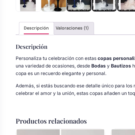
s
Perchas de comunión
Cajas para arras
Bolsos personalizados
personalizadas
luciones
Rasca y Gana para Comunión:
Descripción
Valoraciones (1)
Porta alianzas
Neceseres personalizados
Sorpresas y Diversión
Descripción
Cojines porta alianzas
Detalles de comunión para invitados
Otros regalos
Personaliza tu celebración con estas
copas personal
una variedad de ocasiones, desde
Bodas
y
Bautizos
h
copa es un recuerdo elegante y personal.
Carteles de boda
Ver todo
Ver todo
Además, si estás buscando ese detalle único para los 
celebrar el amor y la unión, estas copas añaden un to
Cuchillos y pala tarta
Pulseras damas de honor
Productos relacionados