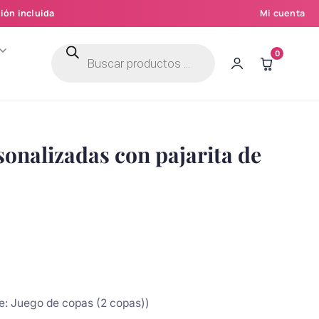
ión incluida
Mi cuenta
Búsqueda
0
de
productos
onalizadas con pajarita de
ye: Juego de copas (2 copas))