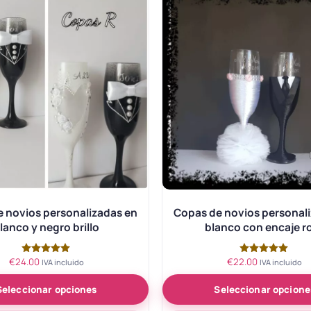
 novios personalizadas en
Copas de novios personal
lanco y negro brillo
blanco con encaje r
€
24.00
€
22.00
Valorado
Valorado
IVA incluido
IVA incluido
con
con
5.00
5.00
Seleccionar opciones
Seleccionar opcione
de 5
de 5