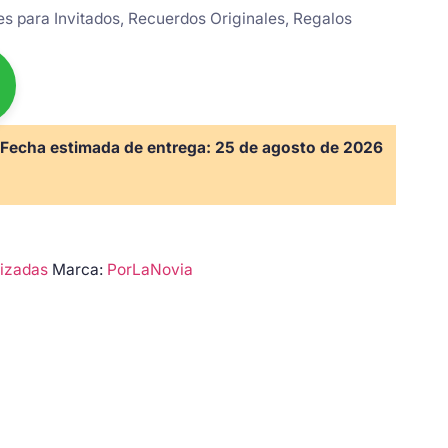
les para Invitados, Recuerdos Originales, Regalos
Fecha estimada de entrega:
25 de agosto de 2026
izadas
Marca:
PorLaNovia