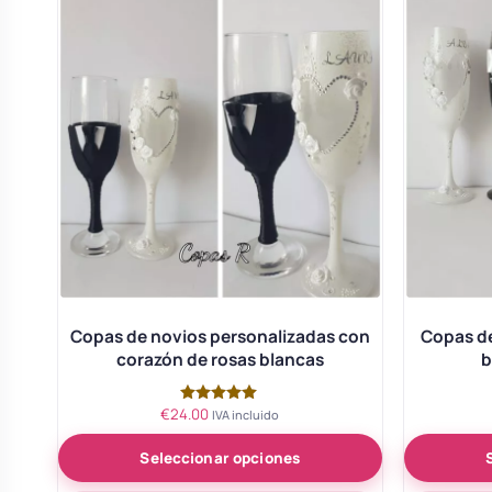
Body bebé boda
Arreglo floral coche
Copas de novios personalizadas con
Copas de
corazón de rosas blancas
b
€
24.00
Valorado
IVA incluido
con
5.00
Seleccionar opciones
de 5