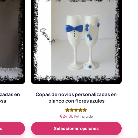
izadas en
Copas de novios personalizadas en
osa
blanco con flores azules
€
24.00
Valorado
IVA incluido
con
5.00
s
Seleccionar opciones
de 5