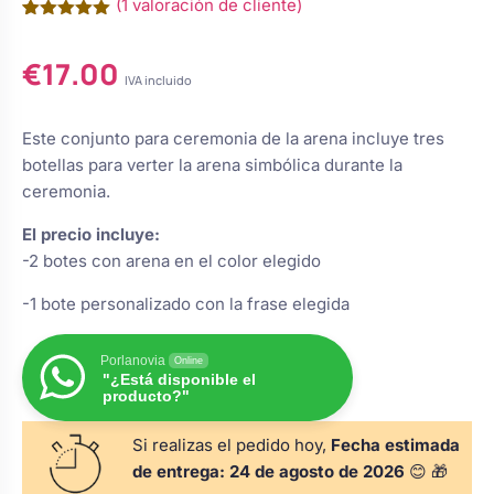
(
1
valoración de cliente)
s
Perchas de comunión
Cajas para arras
Valorado
1
Bolsos personalizados
personalizadas
con
5.00
€
17.00
de 5 en
luciones
base a
IVA incluido
Rasca y Gana para Comunión:
valoración
Porta alianzas
de un
Neceseres personalizados
Sorpresas y Diversión
cliente
Este conjunto para ceremonia de la arena incluye tres
botellas para verter la arena simbólica durante la
Cojines porta alianzas
ceremonia.
Detalles de comunión para invitados
Otros regalos
El precio incluye:
-2 botes con arena en el color elegido
Carteles de boda
Ver todo
Ver todo
-1 bote personalizado con la frase elegida
Cuchillos y pala tarta
Porlanovia
Online
"¿Está disponible el
producto?"
Pulseras damas de honor
Si realizas el pedido hoy,
Fecha estimada
de entrega:
24 de agosto de 2026
😊 🎁