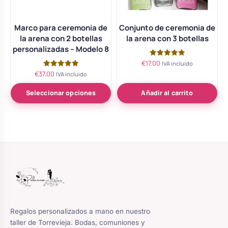
Marco para ceremonia de
Conjunto de ceremonia de
la arena con 2 botellas
la arena con 3 botellas
personalizadas – Modelo 8
€
17.00
Valorado
IVA incluido
con
€
37.00
Valorado
IVA incluido
5.00
con
de 5
5.00
de 5
Seleccionar opciones
Añadir al carrito
Regalos personalizados a mano en nuestro
taller de Torrevieja. Bodas, comuniones y