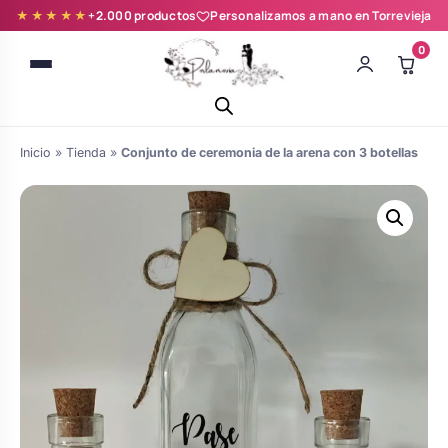
★★★★★
+2.000 productos
Personalizamos a mano en Torrevieja
0
Inicio
»
Tienda
»
Conjunto de ceremonia de la arena con 3 botellas
Batas novia y zapatillas
Árboles de Huellas para Primera
Zapatillas personalizadas
Comunión
Batas de comunión personalizadas
Ramos de boda
para niña