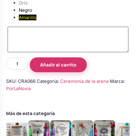
Gris
Negro
Amarillo
Conjunto
Añadir al carrito
de
ceremonia
SKU:
CRA066
Categoría:
Ceremonia de la arena
Marca:
de
PorLaNovia
la
arena
con
3
Más de esta categoría
botellas
cantidad