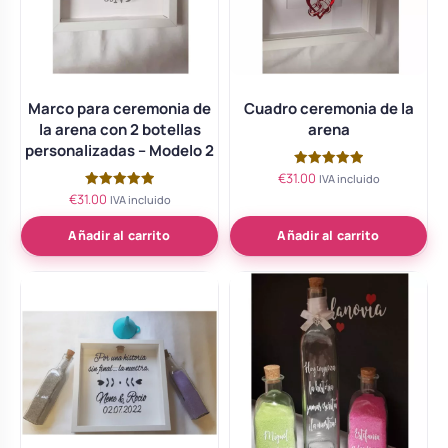
Marco para ceremonia de
Cuadro ceremonia de la
la arena con 2 botellas
arena
personalizadas – Modelo 2
€
31.00
Valorado
IVA incluido
con
€
31.00
Valorado
IVA incluido
5.00
con
de 5
5.00
de 5
Añadir al carrito
Añadir al carrito