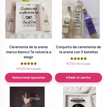
Ceremonia de la arena
Conjunto de ceremonia de
marco blanco Te volvería a
la arena con 3 botellas
elegir
€
17.00
Valorado
IVA incluido
con
€
31.00
Valorado
IVA incluido
5.00
con
de 5
5.00
de 5
Seleccionar opciones
Añadir al carrito