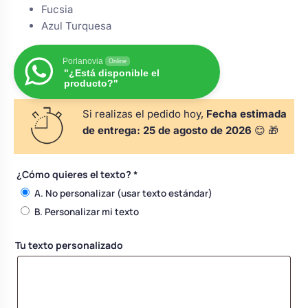
Fucsia
s
Perchas de comunión
Cajas para arras
Bolsos personalizados
Azul Turquesa
personalizadas
luciones
Rasca y Gana para Comunión:
Porlanovia
Online
Porta alianzas
Neceseres personalizados
"¿Está disponible el
Sorpresas y Diversión
producto?"
Si realizas el pedido hoy,
Fecha estimada
Cojines porta alianzas
Detalles de comunión para invitados
Otros regalos
de entrega:
25 de agosto de 2026
😊 🎁
Carteles de boda
Ver todo
Ver todo
¿Cómo quieres el texto?
*
A. No personalizar (usar texto estándar)
B. Personalizar mi texto
Cuchillos y pala tarta
Tu texto personalizado
Pulseras damas de honor