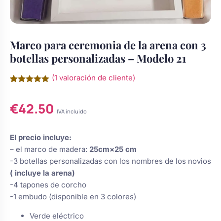
Chocolatinas Personalizadas para
Camafeos personalizados
Cuadros personalizados
Comuniones
Marco para ceremonia de la arena con 3
Coronas y tocados de comunión
Coronas de flores
botellas personalizadas – Modelo 21
Copas personalizadas
Grabados Láser en Madera
para niña
(
1
valoración de cliente)
Cruces de madera para primera
Tocados
Valorado
1
Calcetines personalizados
Grabado Láser en Metal
s de Navidad
comunión
con
5.00
€
42.50
de 5 en
base a
IVA incluido
valoración
Cuadros de comunión
Ligas de novia
de un
Gemelos Personalizados
Ver todo
do
personalizados para recuerdo
cliente
El precio incluye:
– el marco de madera:
25cm×25 cm
Juego dominó de madera
-3 botellas personalizadas con los nombres de los novios
sotros
Perchas boda
Cúpula de cristal
personalizado para comunión
( incluye la arena)
?
-4 tapones de corcho
Regalos para niña de comunión:
-1 embudo (disponible en 3 colores)
Ceremonia de la arena
Botellas decoradas
muñecas y joyas
Verde eléctrico