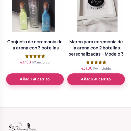
Conjunto de ceremonia de
Marco para ceremonia de
la arena con 3 botellas
la arena con 2 botellas
personalizadas – Modelo 3
€
17.00
Valorado
IVA incluido
con
€
31.00
Valorado
IVA incluido
5.00
con
de 5
5.00
de 5
Añadir al carrito
Añadir al carrito