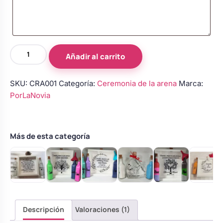
Marco
Añadir al carrito
para
ceremonia
SKU:
CRA001
Categoría:
Ceremonia de la arena
Marca:
de
PorLaNovia
la
arena
con
3
Más de esta categoría
botellas
personalizadas
–
Modelo
21
cantidad
Descripción
Valoraciones (1)