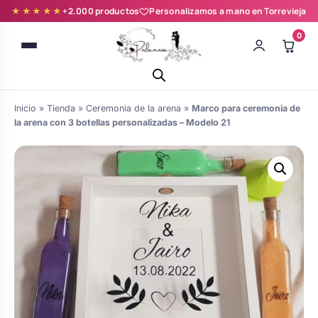
★★★★★
+2.000 productos
Personalizamos a mano en Torrevieja
0
Inicio
»
Tienda
»
Ceremonia de la arena
»
Marco para ceremonia de
la arena con 3 botellas personalizadas – Modelo 21
Batas novia y zapatillas
Árboles de Huellas para Primera
Zapatillas personalizadas
Comunión
Batas de comunión personalizadas
Ramos de boda
para niña