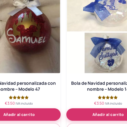
Navidad personalizada con
Bola de Navidad personal
nombre – Modelo 47
nombre – Modelo 1
€
3.50
€
3.50
Valorado
Valorado
IVA incluido
IVA incluido
con
con
5.00
5.00
Añadir al carrito
Añadir al carrito
de 5
de 5