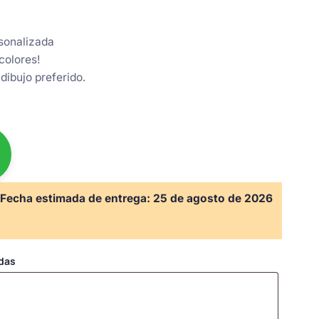
sonalizada
colores!
 dibujo preferido.
Fecha estimada de entrega:
25 de agosto de 2026
adas