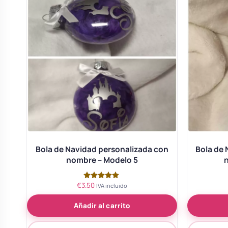
Bola de Navidad personalizada con
Bola de 
nombre – Modelo 5
€
3.50
Valorado
IVA incluido
con
5.00
Añadir al carrito
de 5