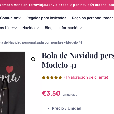
zamos a mano en Torrevieja
Envío a toda la península
Personalizac
 Comunión
Regalos para invitados
Regalos personalizados
os Láser
Navidad
Blog
Información
la de Navidad personalizada con nombre – Modelo 41
Bola de Navidad per
Modelo 41
(
1
valoración de cliente)
Valorado
1
con
5.00
de
5 en base
€
3.50
a
valoración
IVA incluido
de un
cliente
Precio / Unidad