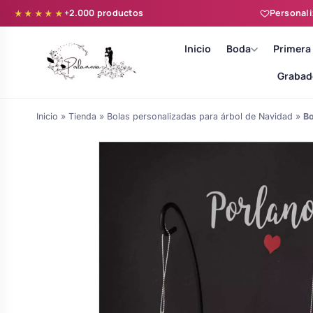
+2.000 productos
Personali
★★★★★
Inicio
Boda
Primera
Grabad
Inicio
»
Tienda
»
Bolas personalizadas para árbol de Navidad
»
Bo
Batas novia y zapatillas
Árboles de Huellas para Primera
Zapatillas personalizadas
Comunión
Batas de comunión personalizadas
Ramos de boda
para niña