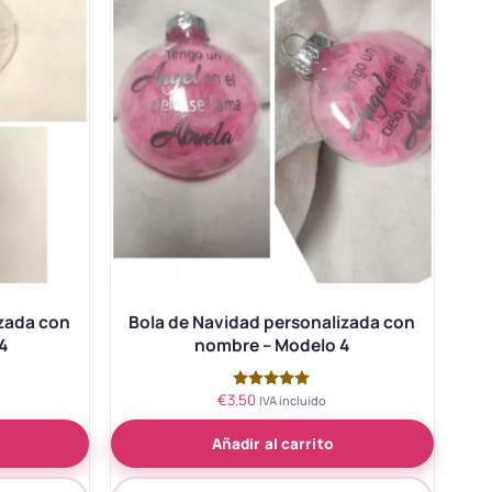
izada con
Bola de Navidad personalizada con
4
nombre – Modelo 4
€
3.50
Valorado
IVA incluido
con
5.00
Añadir al carrito
de 5