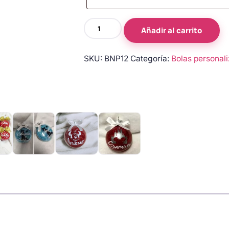
Bola
Añadir al carrito
de
Navidad
SKU:
BNP12
Categoría:
Bolas personal
personalizada
con
nombre
–
Modelo
41
cantidad