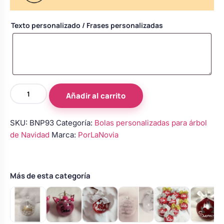
Body bebé boda
Texto personalizado / Frases personalizadas
Arreglo floral coche
Bola
Añadir al carrito
de
Navidad
SKU:
BNP93
Categoría:
Bolas personalizadas para árbol
personalizada
de Navidad
Marca:
PorLaNovia
de
boda
–
Modelo
Más de esta categoría
17
cantidad