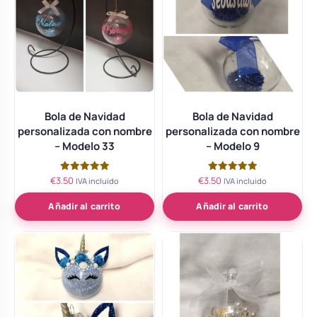
Bola de Navidad
Bola de Navidad
personalizada con nombre
personalizada con nombre
– Modelo 33
– Modelo 9
€
3.50
€
3.50
Valorado
Valorado
IVA incluido
IVA incluido
con
con
5.00
5.00
de 5
de 5
Añadir al carrito
Añadir al carrito