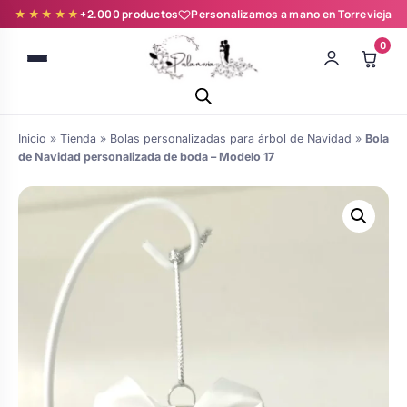
★★★★★
+2.000 productos
Personalizamos a mano en Torrevieja
0
Inicio
»
Tienda
»
Bolas personalizadas para árbol de Navidad
»
Bola
de Navidad personalizada de boda – Modelo 17
Batas novia y zapatillas
Árboles de Huellas para Primera
Zapatillas personalizadas
Comunión
Batas de comunión personalizadas
Ramos de boda
para niña