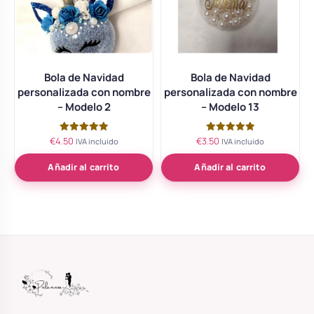
Bola de Navidad
Bola de Navidad
personalizada con nombre
personalizada con nombre
– Modelo 2
– Modelo 13
€
4.50
€
3.50
Valorado
Valorado
IVA incluido
IVA incluido
con
con
5.00
5.00
de 5
de 5
Añadir al carrito
Añadir al carrito