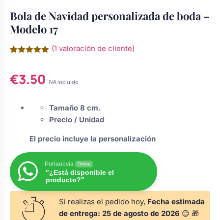
s
Perchas de comunión
Cajas para arras
Bola de Navidad personalizada de boda –
Bolsos personalizados
personalizadas
Modelo 17
luciones
Rasca y Gana para Comunión:
(
1
valoración de cliente)
Porta alianzas
Neceseres personalizados
Sorpresas y Diversión
Valorado
1
con
5.00
€
3.50
de 5 en
base a
IVA incluido
Cojines porta alianzas
Detalles de comunión para invitados
Otros regalos
valoración
de un
cliente
Tamaño 8 cm.
Precio / Unidad
Carteles de boda
Ver todo
Ver todo
El precio incluye la personalización
Cuchillos y pala tarta
Porlanovia
Online
"¿Está disponible el
producto?"
Pulseras damas de honor
Si realizas el pedido hoy,
Fecha estimada
de entrega:
25 de agosto de 2026
😊 🎁