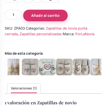
Zapatillas
Añadir al carrito
de
novio
SKU:
ZPA03
Categorías:
Zapatillas de novia punta
personalizadas
cerrada
,
Zapatillas personalizadas
Marca:
PorLaNovia
color
crema
azul
marino
Más de esta categoría
cantidad
Valoraciones (1)
1 valoración en
Zapatillas de novio