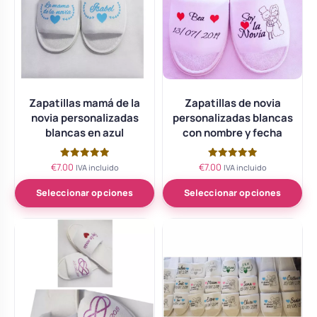
Zapatillas mamá de la
Zapatillas de novia
novia personalizadas
personalizadas blancas
blancas en azul
con nombre y fecha
€
7.00
€
7.00
Valorado
Valorado
IVA incluido
IVA incluido
con
con
5.00
5.00
de 5
de 5
Seleccionar opciones
Seleccionar opciones