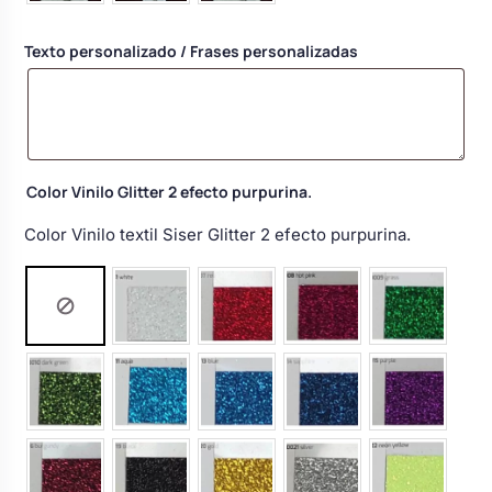
Body bebé boda
Texto personalizado / Frases personalizadas
Arreglo floral coche
Color Vinilo Glitter 2 efecto purpurina.
Color Vinilo textil Siser Glitter 2 efecto purpurina.