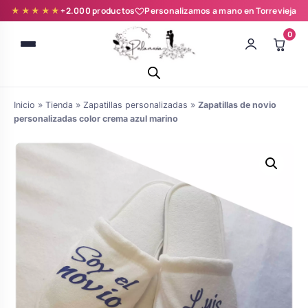
★★★★★
+2.000 productos
Personalizamos a mano en Torrevieja
0
Inicio
»
Tienda
»
Zapatillas personalizadas
»
Zapatillas de novio
personalizadas color crema azul marino
Batas novia y zapatillas
Árboles de Huellas para Primera
Zapatillas personalizadas
Comunión
Batas de comunión personalizadas
Ramos de boda
para niña