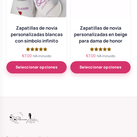
Zapatillas de novia
Zapatillas de novia
personalizadas blancas
personalizadas en beige
con símbolo infinito
para dama de honor
€
7.00
€
7.00
Valorado
Valorado
IVA incluido
IVA incluido
con
con
5.00
5.00
de 5
de 5
Seleccionar opciones
Seleccionar opciones