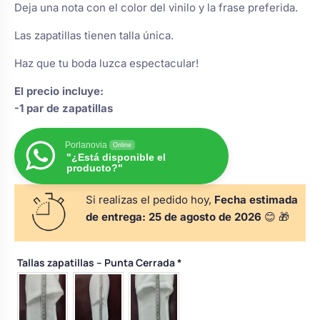
Deja una nota con el color del vinilo y la frase preferida.
s
Perchas de comunión
Cajas para arras
Bolsos personalizados
personalizadas
Las zapatillas tienen talla única.
luciones
Haz que tu boda luzca espectacular!
Rasca y Gana para Comunión:
Porta alianzas
Neceseres personalizados
Sorpresas y Diversión
El precio incluye:
-1 par de zapatillas
Cojines porta alianzas
Detalles de comunión para invitados
Otros regalos
Porlanovia
Online
"¿Está disponible el
producto?"
Carteles de boda
Ver todo
Ver todo
Si realizas el pedido hoy,
Fecha estimada
de entrega:
25 de agosto de 2026
😊 🎁
Cuchillos y pala tarta
Tallas zapatillas – Punta Cerrada
*
Pulseras damas de honor