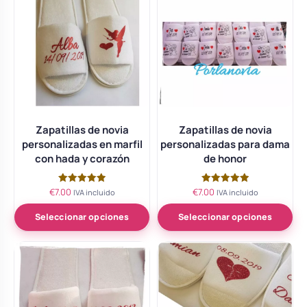
Zapatillas de novia
Zapatillas de novia
personalizadas en marfil
personalizadas para dama
con hada y corazón
de honor
€
7.00
€
7.00
Valorado
Valorado
IVA incluido
IVA incluido
con
con
5.00
5.00
de 5
de 5
Seleccionar opciones
Seleccionar opciones