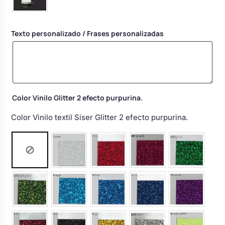
Body bebé boda
Texto personalizado / Frases personalizadas
Arreglo floral coche
Color Vinilo Glitter 2 efecto purpurina.
Color Vinilo textil Siser Glitter 2 efecto purpurina.