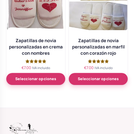
Zapatillas de novia
Zapatillas de novia
personalizadas en crema
personalizadas en marfil
con nombres
con corazón rojo
€
7.00
€
7.00
Valorado
Valorado
IVA incluido
IVA incluido
con
con
5.00
5.00
de 5
de 5
Seleccionar opciones
Seleccionar opciones