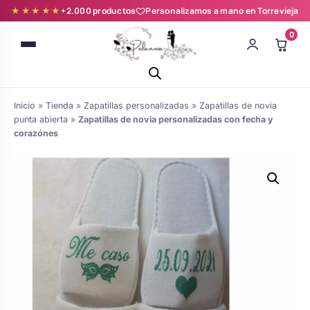
★★★★★
+2.000 productos
Personalizamos a mano en Torrevieja
0
Inicio
»
Tienda
»
Zapatillas personalizadas
»
Zapatillas de novia
punta abierta
»
Zapatillas de novia personalizadas con fecha y
corazónes
Batas novia y zapatillas
Árboles de Huellas para Primera
Zapatillas personalizadas
Comunión
Batas de comunión personalizadas
Ramos de boda
para niña