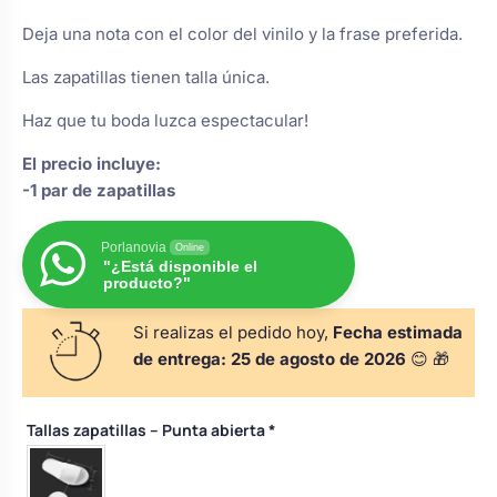
s
Perchas de comunión
Cajas para arras
Deja una nota con el color del vinilo y la frase preferida.
Bolsos personalizados
personalizadas
luciones
Las zapatillas tienen talla única.
Rasca y Gana para Comunión:
Porta alianzas
Neceseres personalizados
Haz que tu boda luzca espectacular!
Sorpresas y Diversión
El precio incluye:
-1 par de zapatillas
Cojines porta alianzas
Detalles de comunión para invitados
Otros regalos
Porlanovia
Online
"¿Está disponible el
Carteles de boda
Ver todo
Ver todo
producto?"
Si realizas el pedido hoy,
Fecha estimada
Cuchillos y pala tarta
de entrega:
25 de agosto de 2026
😊 🎁
Tallas zapatillas – Punta abierta
*
Pulseras damas de honor