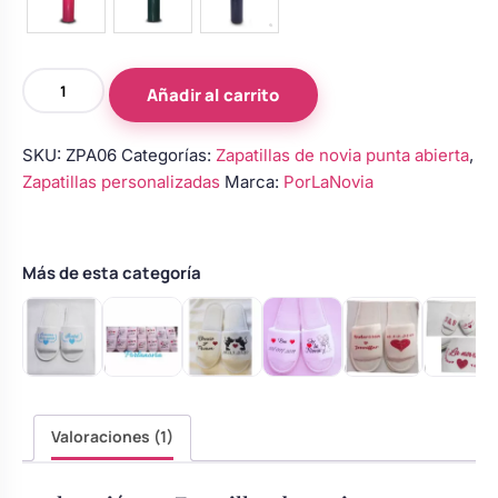
Zapatillas
Añadir al carrito
de
novia
SKU:
ZPA06
Categorías:
Zapatillas de novia punta abierta
,
personalizadas
Zapatillas personalizadas
Marca:
PorLaNovia
con
fecha
y
corazónes
Más de esta categoría
cantidad
Valoraciones (1)