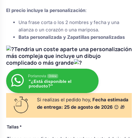
de un
s
Perchas de comunión
Cajas para arras
cliente
Bolsos personalizados
El precio incluye la personalización
:
personalizadas
luciones
Una frase corta o los 2 nombres y fecha y una
Rasca y Gana para Comunión:
alianza o un corazón o una mariposa.
Porta alianzas
Neceseres personalizados
Sorpresas y Diversión
Bata personalizada y Zapatillas personalizadas
Tendria un coste aparte una personalización
Cojines porta alianzas
Detalles de comunión para invitados
Otros regalos
más compleja que incluye un dibujo
complicado o más grande
Carteles de boda
Ver todo
Porlanovia
Online
Ver todo
"¿Está disponible el
producto?"
Cuchillos y pala tarta
Si realizas el pedido hoy,
Fecha estimada
de entrega:
25 de agosto de 2026
😊 🎁
Pulseras damas de honor
Tallas
*