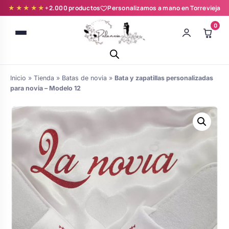
★★★★★
+2.000 productos
Personalizamos a mano en Torrevieja
0
Inicio
»
Tienda
»
Batas de novia
»
Bata y zapatillas personalizadas
para novia – Modelo 12
Batas novia y zapatillas
Árboles de Huellas para Primera
Zapatillas personalizadas
Comunión
Batas de comunión personalizadas
Ramos de boda
para niña