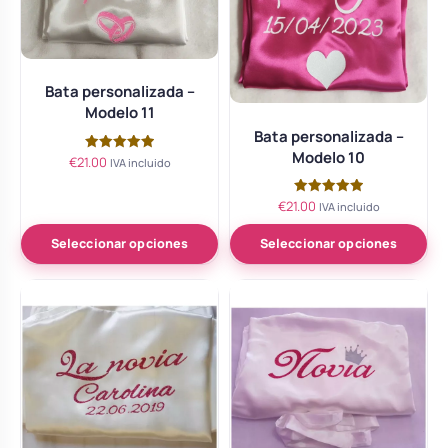
Bata personalizada –
Modelo 11
Bata personalizada –
Modelo 10
€
21.00
Valorado
IVA incluido
con
5.00
de 5
€
21.00
Valorado
IVA incluido
con
5.00
de 5
Seleccionar opciones
Seleccionar opciones