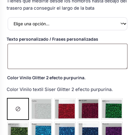
Tienes que medirte desde los hombros hasta debajo del
Body bebé boda
trasero para conseguir el largo de la bata
Arreglo floral coche
Texto personalizado / Frases personalizadas
Color Vinilo Glitter 2 efecto purpurina.
Color Vinilo textil Siser Glitter 2 efecto purpurina.