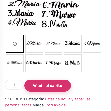
Bata
Añadir al carrito
y
zapatillas
SKU:
BP151
Categoría:
Batas de novia y zapatillas
personalizadas
personalizadas
Marca:
PorLaNovia
para