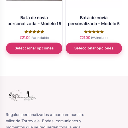
Bata de novia
Bata de novia
personalizada – Modelo 16
personalizada – Modelo 5
€
21.00
€
21.00
Valorado
Valorado
IVA incluido
IVA incluido
con
con
5.00
5.00
de 5
de 5
Seleccionar opciones
Seleccionar opciones
Regalos personalizados a mano en nuestro
taller de Torrevieja. Bodas, comuniones y
momentos que se recuerdan toda la vida.