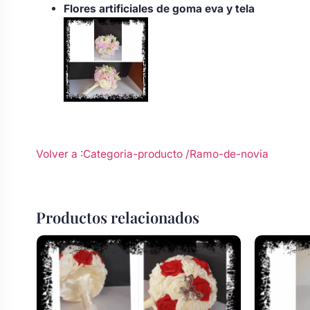
Flores artificiales de goma eva y tela
Body bebé boda
Arreglo floral coche
Volver a :Categoria-producto
/Ramo-de-novia
Productos relacionados