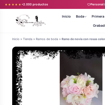
+2.000 productos
Personali
★★★★★
Inicio
Boda
Primera
Grabad
Inicio
»
Tienda
»
Ramos de boda
»
Ramo de novia con rosas color
Batas novia y zapatillas
Árboles de Huellas para Primera
Zapatillas personalizadas
Comunión
Batas de comunión personalizadas
Ramos de boda
para niña