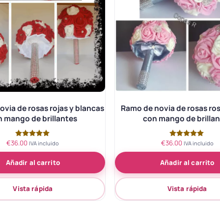
via de rosas rojas y blancas
Ramo de novia de rosas ros
 mango de brillantes
con mango de brilla
€
36.00
€
36.00
Valorado
Valorado
IVA incluido
IVA incluido
con
con
5.00
5.00
Añadir al carrito
Añadir al carrito
de 5
de 5
Vista rápida
Vista rápida