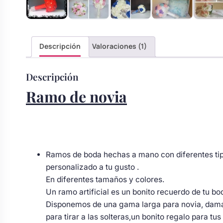
s
Perchas de comunión
Cajas para arras
Bolsos personalizados
personalizadas
luciones
Rasca y Gana para Comunión:
Descripción
Valoraciones (1)
Porta alianzas
Neceseres personalizados
Sorpresas y Diversión
Descripción
Cojines porta alianzas
Detalles de comunión para invitados
Otros regalos
Ramo de novia
Carteles de boda
Ver todo
Ver todo
Ramos de boda hechas a mano con diferentes tipo
Cuchillos y pala tarta
personalizado a tu gusto .
En diferentes tamaños y colores.
Un ramo artificial es un bonito recuerdo de tu b
Pulseras damas de honor
Disponemos de una gama larga para novia, dama
para tirar a las solteras,un bonito regalo para tu