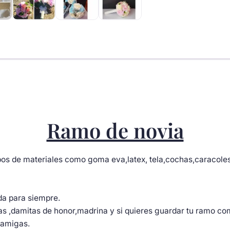
cantidad
Ramo de novia
s de materiales como goma eva,latex, tela,cochas,caracoles 
oda para siempre.
s ,damitas de honor,madrina y si quieres guardar tu ramo c
s amigas.