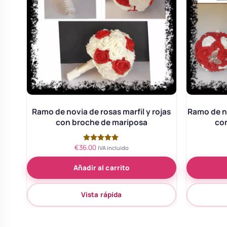
Ramo de novia de rosas marfil y rojas
Ramo de no
con broche de mariposa
con
€
36.00
Valorado
IVA incluido
con
5.00
Añadir al carrito
de 5
Vista rápida