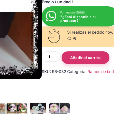
Precio
/ unidad !
Porlanovia
Online
"¿Está disponible el
producto?"
Si realizas el pedido hoy,
😊 🎁
Ramo
Añadir al carrito
de
novia
SKU:
RB-082
Categoría:
Ramos de bod
con
rosas
color
rosa
claro
y
blancas