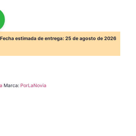
Fecha estimada de entrega:
25 de agosto de 2026
a
Marca:
PorLaNovia