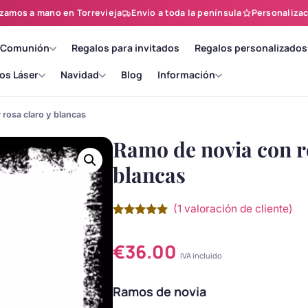
zamos a mano en Torrevieja
Envío a toda la península
Personalizac
 Comunión
Regalos para invitados
Regalos personalizados
os Láser
Navidad
Blog
Información
 rosa claro y blancas
Ramo de novia con ro
blancas
(
1
valoración de cliente)
Valorado
1
con
5.00
de
5 en base
€
36.00
a
valoración
IVA incluido
de un
cliente
Ramos de novia