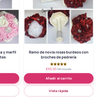
a y marfil
Ramo de novia rosas burdeos con
ntes
broches de pedrería
€
65.00
Valorado
IVA incluido
con
5.00
Añadir al carrito
de 5
Vista rápida