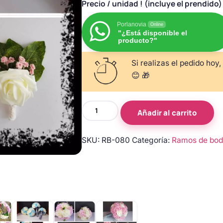
Precio
/ unidad ! (incluye el prendido)
Porlanovia
Online
"¿Está disponible el
producto?"
Si realizas el pedido hoy,
😊 🎁
Ramo
Añadir al carrito
de
novia
SKU:
RB-080
Categoría:
Ramos de bo
de
rosas
rosa
palo
y
marfil
con