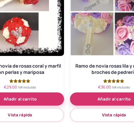
ovia de rosas coral y marfil
Ramo de novia rosas lila y
on perlas y mariposa
broches de pedrer
€
29.00
€
36.00
Valorado
Valorado
IVA incluido
IVA incluido
con
con
5.00
5.00
Añadir al carrito
Añadir al carrito
de 5
de 5
Vista rápida
Vista rápida