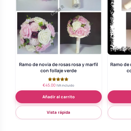
Ramo de novia de rosas rosa y marfil
Ramo de n
con follaje verde
c
€
45.00
Valorado
IVA incluido
con
5.00
Añadir al carrito
de 5
Vista rápida