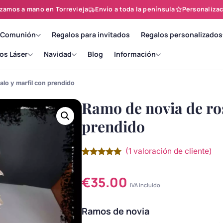
zamos a mano en Torrevieja
Envío a toda la península
Personalizac
 Comunión
Regalos para invitados
Regalos personalizados
os Láser
Navidad
Blog
Información
alo y marfil con prendido
Ramo de novia de ros
prendido
(
1
valoración de cliente)
Valorado
1
con
5.00
de
5 en base
€
35.00
a
valoración
IVA incluido
de un
cliente
Ramos de novia