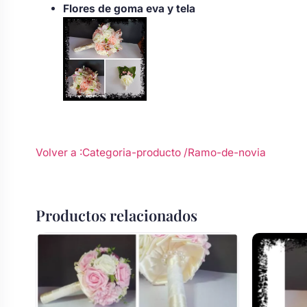
Flores de goma eva y tela
Body bebé boda
Arreglo floral coche
Volver a :Categoria-producto
/Ramo-de-novia
Productos relacionados