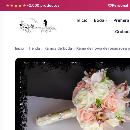
+2.000 productos
Personali
★★★★★
Inicio
Boda
Primera
Grabad
Inicio
»
Tienda
»
Ramos de boda
»
Ramo de novia de rosas rosa p
Batas novia y zapatillas
Árboles de Huellas para Primera
Zapatillas personalizadas
Comunión
Batas de comunión personalizadas
Ramos de boda
para niña