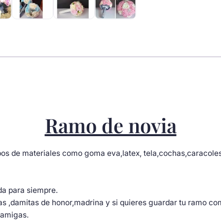
prendido
cantidad
Ramo de novia
s de materiales como goma eva,latex, tela,cochas,caracoles 
oda para siempre.
s ,damitas de honor,madrina y si quieres guardar tu ramo c
s amigas.