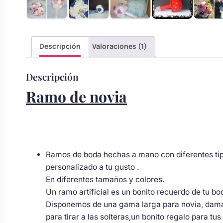
s
Perchas de comunión
Cajas para arras
Bolsos personalizados
personalizadas
luciones
Rasca y Gana para Comunión:
Descripción
Valoraciones (1)
Porta alianzas
Neceseres personalizados
Sorpresas y Diversión
Descripción
Cojines porta alianzas
Detalles de comunión para invitados
Otros regalos
Ramo de novia
Carteles de boda
Ver todo
Ver todo
Ramos de boda hechas a mano con diferentes tipo
Cuchillos y pala tarta
personalizado a tu gusto .
En diferentes tamaños y colores.
Un ramo artificial es un bonito recuerdo de tu b
Pulseras damas de honor
Disponemos de una gama larga para novia, dama
para tirar a las solteras,un bonito regalo para tu