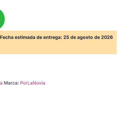
Fecha estimada de entrega:
25 de agosto de 2026
da
Marca:
PorLaNovia