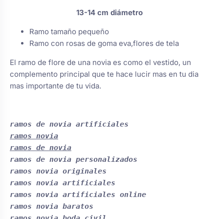
s
Perchas de comunión
13-14 cm
diámetro
Cajas para arras
Bolsos personalizados
personalizadas
luciones
Ramo tamaño pequeño
Ramo con rosas de goma eva,flores de tela
Rasca y Gana para Comunión:
Porta alianzas
Neceseres personalizados
Sorpresas y Diversión
El ramo de flore de una novia es como el vestido, un
complemento principal que te hace lucir mas en tu dia
Cojines porta alianzas
Detalles de comunión para invitados
mas importante de tu vida.
Otros regalos
Carteles de boda
Ver todo
Ver todo
ramos novia

ramos de novia
Cuchillos y pala tarta
ramos de novia personalizados

ramos novia originales

ramos novia artificiales

Pulseras damas de honor
ramos novia artificiales online

ramos novia baratos

ramos novia boda civil