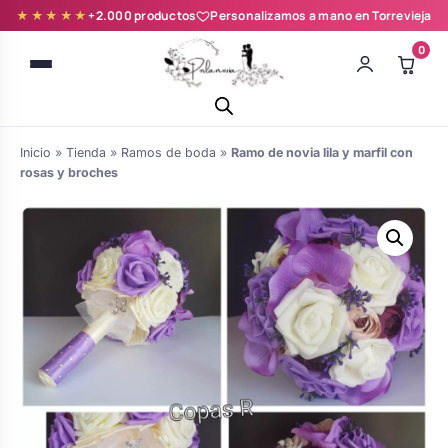
★★★★★
+2.000 productos
Personalizamos a mano en Torrevieja
0
Inicio
»
Tienda
»
Ramos de boda
»
Ramo de novia lila y marfil con
rosas y broches
Batas novia y zapatillas
Árboles de Huellas para Primera
Zapatillas personalizadas
Comunión
Batas de comunión personalizadas
Ramos de boda
para niña