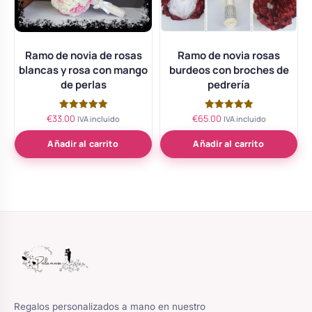
Ramo de novia de rosas
Ramo de novia rosas
blancas y rosa con mango
burdeos con broches de
de perlas
pedrería
€
33.00
€
65.00
Valorado
Valorado
IVA incluido
IVA incluido
con
con
5.00
5.00
de 5
de 5
Añadir al carrito
Añadir al carrito
Regalos personalizados a mano en nuestro