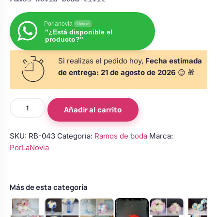
Body bebé boda
Porlanovia
Online
"¿Está disponible el
producto?"
Arreglo floral coche
Si realizas el pedido hoy,
Fecha estimada
de entrega:
21 de agosto de 2026
😊 🎁
Ramo
Añadir al carrito
de
novia
SKU:
RB-043
Categoría:
Ramos de boda
Marca:
lila
PorLaNovia
y
marfil
con
rosas
Más de esta categoría
y
broches