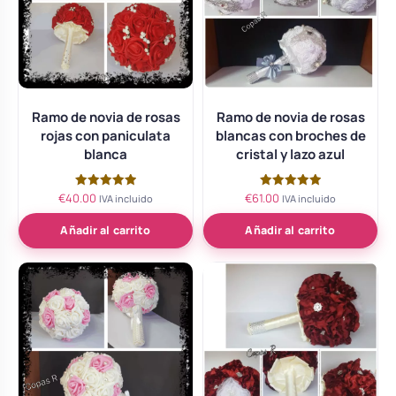
Ramo de novia de rosas
Ramo de novia de rosas
rojas con paniculata
blancas con broches de
blanca
cristal y lazo azul
€
40.00
€
61.00
Valorado
Valorado
IVA incluido
IVA incluido
con
con
5.00
5.00
de 5
de 5
Añadir al carrito
Añadir al carrito