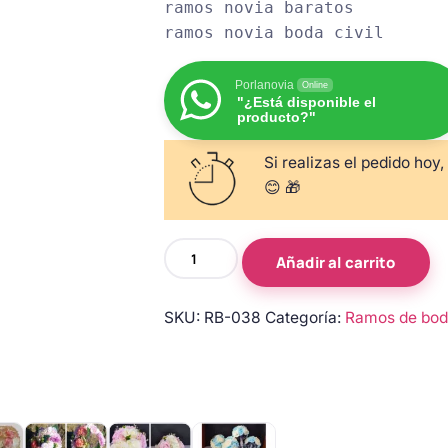
ramos novia baratos

ramos novia boda civil
Porlanovia
Online
"¿Está disponible el
producto?"
Si realizas el pedido hoy,
😊 🎁
Ramo
Añadir al carrito
de
novia
SKU:
RB-038
Categoría:
Ramos de bo
rojo
y
blanco
con
rosas