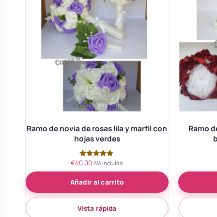
Ramo de novia de rosas lila y marfil con
Ramo de
hojas verdes
b
€
40.00
Valorado
IVA incluido
con
5.00
Añadir al carrito
de 5
Vista rápida