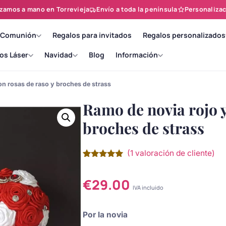
zamos a mano en Torrevieja
Envío a toda la península
Personalizac
 Comunión
Regalos para invitados
Regalos personalizados
os Láser
Navidad
Blog
Información
on rosas de raso y broches de strass
Ramo de novia rojo y
broches de strass
(
1
valoración de cliente)
Valorado
1
con
5.00
de
5 en base
€
29.00
a
valoración
IVA incluido
de un
cliente
Por la novia