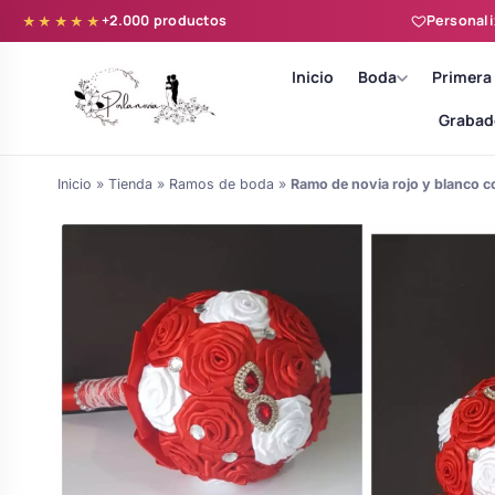
+2.000 productos
Personali
★★★★★
Inicio
Boda
Primera
Grabad
Inicio
»
Tienda
»
Ramos de boda
»
Ramo de novia rojo y blanco c
Batas novia y zapatillas
Árboles de Huellas para Primera
Zapatillas personalizadas
Comunión
Batas de comunión personalizadas
Ramos de boda
para niña