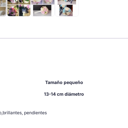
de
raso
y
broches
de
strass
cantidad
Tamaño pequeño
13-14 cm
diámetro
brillantes, pendientes