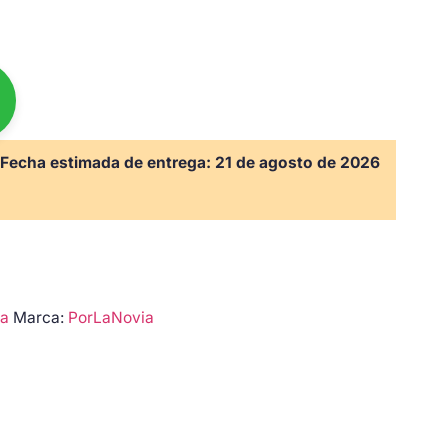
Fecha estimada de entrega:
21 de agosto de 2026
da
Marca:
PorLaNovia