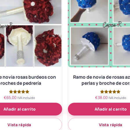
 novia rosas burdeos con
Ramo de novia de rosas az
roches de pedrería
perlas y broche de co
€
65.00
€
38.00
Valorado
Valorado
IVA incluido
IVA incluido
con
con
5.00
5.00
Añadir al carrito
Añadir al carrito
de 5
de 5
Vista rápida
Vista rápida