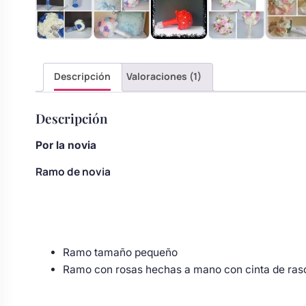
Body bebé boda
Arreglo floral coche
Descripción
Valoraciones (1)
Descripción
Por la novia
Ramo de novia
Ramo tamaño pequeño
Ramo con rosas hechas a mano con cinta de raso,