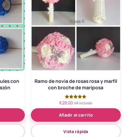
ules con
Ramo de novia de rosas rosa y marfil
razón
con broche de mariposa
€
28.00
Valorado
IVA incluido
con
5.00
Añadir al carrito
de 5
Vista rápida