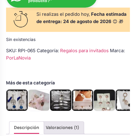
producto?"
s
Perchas de comunión
Cajas para arras
Bolsos personalizados
personalizadas
Si realizas el pedido hoy,
Fecha estimada
luciones
de entrega:
24 de agosto de 2026
😊 🎁
Rasca y Gana para Comunión:
Porta alianzas
Neceseres personalizados
Sorpresas y Diversión
Sin existencias
SKU:
RPI-065
Categoría:
Regalos para invitados
Marca:
Cojines porta alianzas
Detalles de comunión para invitados
Otros regalos
PorLaNovia
Carteles de boda
Ver todo
Ver todo
Más de esta categoría
Cuchillos y pala tarta
Pulseras damas de honor
Descripción
Valoraciones (1)