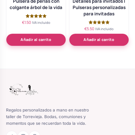
Pulsera de perlas con
Detalles para invitados |
colgante árbol de la vida
Pulseras personalizadas
para invitadas
€
1.50
Valorado
IVA incluido
con
€
5.50
Valorado
IVA incluido
5.00
con
de 5
5.00
de 5
Añadir al carrito
Añadir al carrito
Regalos personalizados a mano en nuestro
taller de Torrevieja. Bodas, comuniones y
momentos que se recuerdan toda la vida.