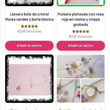
Llavero bola de cristal
Pulsera plateada con rosa
flores verdes y borla blanca
roja en resina y chapa
grabada
€
2.00
Valorado
IVA incluido
con
€
1.00
Valorado
IVA incluido
5.00
con
de 5
5.00
de 5
Añadir al carrito
Añadir al carrito