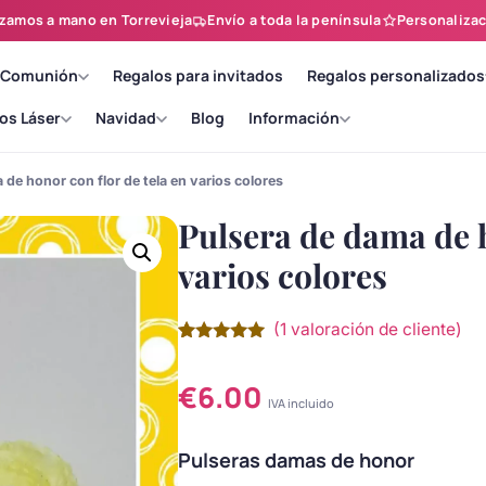
zamos a mano en Torrevieja
Envío a toda la península
Personalizac
 Comunión
Regalos para invitados
Regalos personalizados
os Láser
Navidad
Blog
Información
 de honor con flor de tela en varios colores
Pulsera de dama de h
varios colores
(
1
valoración de cliente)
Valorado
1
con
5.00
de
5 en base
€
6.00
a
valoración
IVA incluido
de un
cliente
Pulseras damas de honor