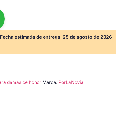
Fecha estimada de entrega:
25 de agosto de 2026
ara damas de honor
Marca:
PorLaNovia