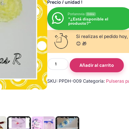
Precio
/ unidad !
Porlanovia
Online
"¿Está disponible el
producto?"
Si realizas el pedido hoy,
😊 🎁
Pulsera
Añadir al carrito
de
dama
SKU:
PPDH-009
Categoría:
Pulseras p
de
honor
con
flor
de
tela
en