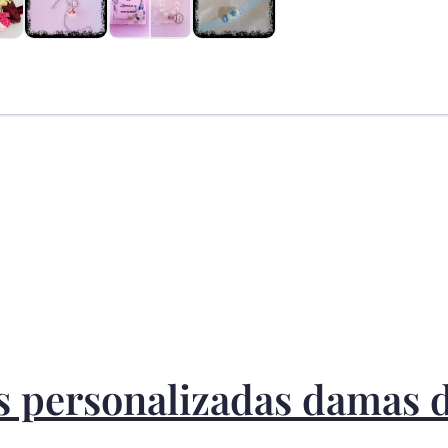
varios
colores
cantidad
s personalizadas damas 