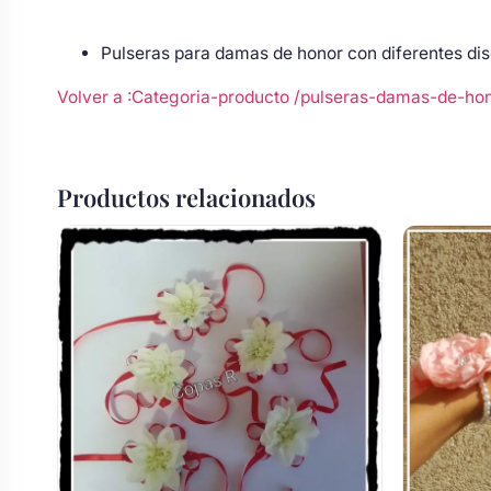
Body bebé boda
Pulseras para damas de honor con diferentes di
Volver a :Categoria-producto
/
pulseras-damas-de-ho
Arreglo floral coche
Productos relacionados