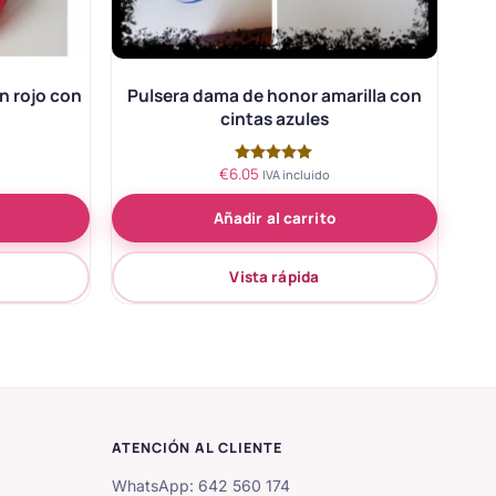
n rojo con
Pulsera dama de honor amarilla con
cintas azules
€
6.05
Valorado
IVA incluido
con
5.00
Añadir al carrito
de 5
Vista rápida
ATENCIÓN AL CLIENTE
WhatsApp: 642 560 174