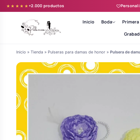
+2.000 productos
Personali
★★★★★
Inicio
Boda
Primera
Grabad
Inicio
»
Tienda
»
Pulseras para damas de honor
»
Pulsera de dama
Batas novia y zapatillas
Árboles de Huellas para Primera
Zapatillas personalizadas
Comunión
Batas de comunión personalizadas
Ramos de boda
para niña