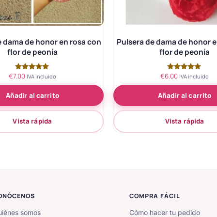
e dama de honor en rosa con
Pulsera de dama de honor e
flor de peonía
flor de peonía
€
7.00
€
6.00
Valorado
Valorado
IVA incluido
IVA incluido
con
con
5.00
5.00
Añadir al carrito
Añadir al carrito
de 5
de 5
Vista rápida
Vista rápida
ONÓCENOS
COMPRA FÁCIL
iénes somos
Cómo hacer tu pedido