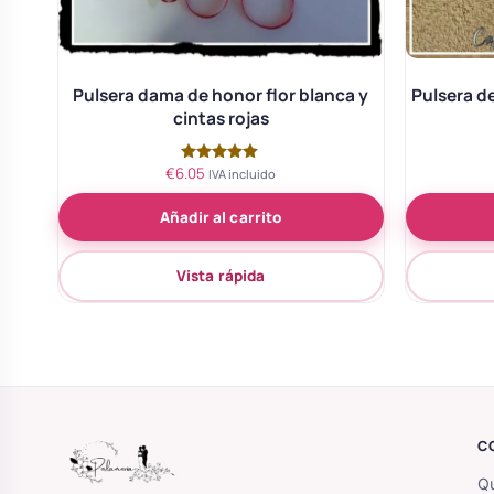
Pulsera dama de honor flor blanca y
Pulsera d
cintas rojas
€
6.05
Valorado
IVA incluido
con
5.00
Añadir al carrito
de 5
Vista rápida
C
Qu