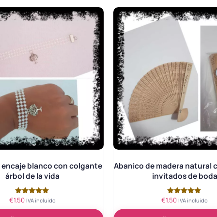
e encaje blanco con colgante
Abanico de madera natural 
árbol de la vida
invitados de bod
€
1.50
€
1.50
Valorado
Valorado
IVA incluido
IVA incluido
con
con
5.00
5.00