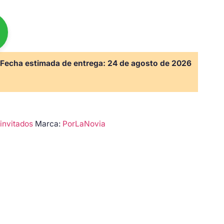
Fecha estimada de entrega:
24 de agosto de 2026
invitados
Marca:
PorLaNovia