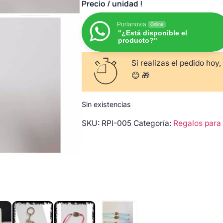
Precio
/ unidad !
Porlanovia
Online
"¿Está disponible el
producto?"
Si realizas el pedido hoy,
😊 🎁
Sin existencias
SKU:
RPI-005
Categoría:
Regalos para 