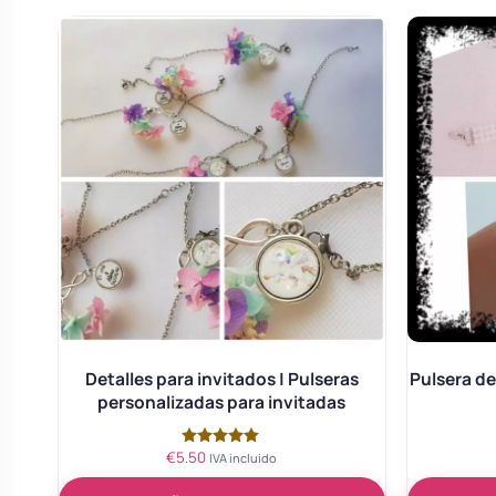
Body bebé boda
Arreglo floral coche
Detalles para invitados | Pulseras
Pulsera d
personalizadas para invitadas
€
5.50
Valorado
IVA incluido
con
5.00