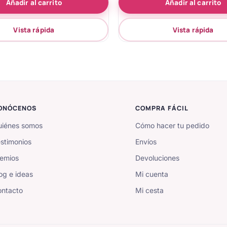
Añadir al carrito
Añadir al carrito
de 5
de 5
Vista rápida
Vista rápida
ONÓCENOS
COMPRA FÁCIL
iénes somos
Cómo hacer tu pedido
stimonios
Envíos
emios
Devoluciones
og e ideas
Mi cuenta
ntacto
Mi cesta