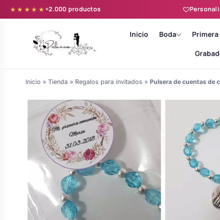
+2.000 productos
Personali
★★★★★
Inicio
Boda
Primera
Grabad
Inicio
»
Tienda
»
Regalos para invitados
»
Pulsera de cuentas de c
Batas novia y zapatillas
Árboles de Huellas para Primera
Zapatillas personalizadas
Comunión
Batas de comunión personalizadas
Ramos de boda
para niña