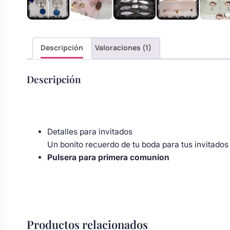
s
Perchas de comunión
Cajas para arras
Bolsos personalizados
personalizadas
luciones
Rasca y Gana para Comunión:
Descripción
Valoraciones (1)
Porta alianzas
Neceseres personalizados
Sorpresas y Diversión
Descripción
Cojines porta alianzas
Detalles de comunión para invitados
Otros regalos
Carteles de boda
Ver todo
Ver todo
Detalles para invitados
Un bonito recuerdo de tu boda para tus invitado
Pulsera para primera comunion
Cuchillos y pala tarta
Pulseras damas de honor
Productos relacionados