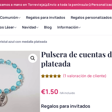
zamos a mano en Torrevieja
Envío a toda la península
Personalizac
 Comunión
Regalos para invitados
Regalos personalizados
os Láser
Navidad
Blog
Información
ristal azul con medalla plateada
Pulsera de cuentas d
plateada
(
1
valoración de cliente)
Valorado
1
con
5.00
de
5 en base
€
1.50
a
valoración
IVA incluido
de un
cliente
Regalos para invitados