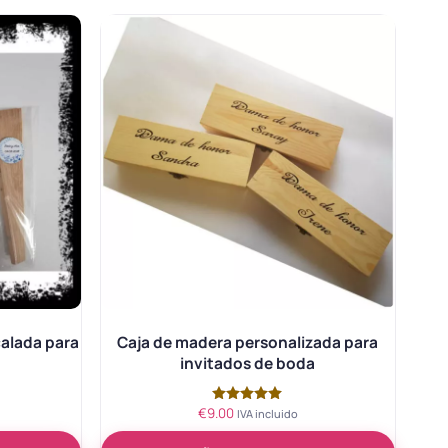
calada para
Caja de madera personalizada para
a
invitados de boda
€
9.00
Valorado
IVA incluido
con
5.00