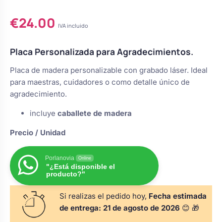
Valorado
1
s
Perchas de comunión
con
5.00
Cajas para arras
Bolsos personalizados
€
24.00
de 5 en
personalizadas
base a
IVA incluido
luciones
valoración
de un
Rasca y Gana para Comunión:
cliente
Porta alianzas
Placa Personalizada para Agradecimientos.
Neceseres personalizados
Sorpresas y Diversión
Placa de madera personalizable con grabado láser. Ideal
para maestras, cuidadores o como detalle único de
Cojines porta alianzas
Detalles de comunión para invitados
Otros regalos
agradecimiento.
incluye
caballete de madera
Carteles de boda
Ver todo
Ver todo
Precio / Unidad
Cuchillos y pala tarta
Porlanovia
Online
"¿Está disponible el
producto?"
Pulseras damas de honor
Si realizas el pedido hoy,
Fecha estimada
de entrega:
21 de agosto de 2026
😊 🎁