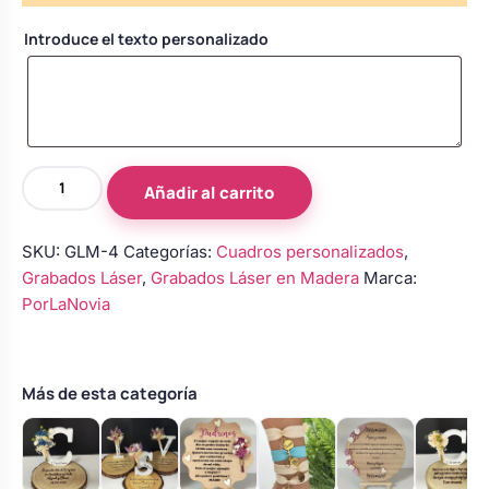
Body bebé boda
Introduce el texto personalizado
Arreglo floral coche
Placa
Añadir al carrito
de
Madera
SKU:
GLM-4
Categorías:
Cuadros personalizados
,
Personalizada
Grabados Láser
,
Grabados Láser en Madera
Marca:
para
PorLaNovia
Agradecimientos
cantidad
Más de esta categoría