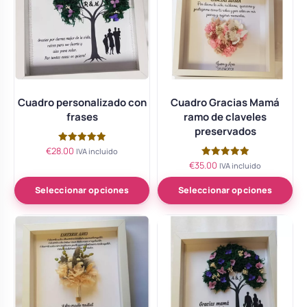
Cuadro personalizado con
Cuadro Gracias Mamá
frases
ramo de claveles
preservados
€
28.00
Valorado
IVA incluido
con
€
35.00
Valorado
IVA incluido
5.00
con
de 5
5.00
de 5
Seleccionar opciones
Seleccionar opciones