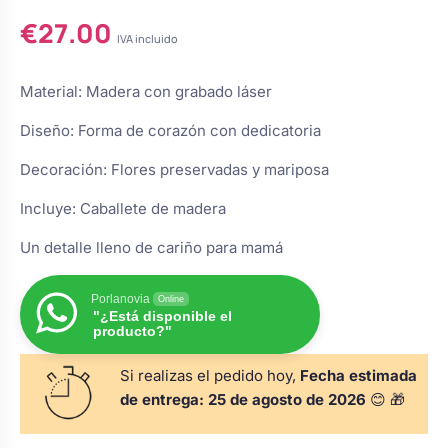
s
Perchas de comunión
€
27.00
Cajas para arras
Bolsos personalizados
IVA incluido
personalizadas
luciones
Rasca y Gana para Comunión:
Material: Madera con grabado láser
Porta alianzas
Neceseres personalizados
Sorpresas y Diversión
Diseño: Forma de corazón con dedicatoria
Decoración: Flores preservadas y mariposa
Cojines porta alianzas
Detalles de comunión para invitados
Otros regalos
Incluye: Caballete de madera
Carteles de boda
Un detalle lleno de cariño para mamá
Ver todo
Ver todo
Porlanovia
Online
"¿Está disponible el
Cuchillos y pala tarta
producto?"
Si realizas el pedido hoy,
Fecha estimada
Pulseras damas de honor
de entrega:
25 de agosto de 2026
😊 🎁