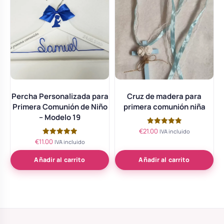
Percha Personalizada para
Cruz de madera para
Primera Comunión de Niño
primera comunión niña
– Modelo 19
€
21.00
Valorado
IVA incluido
con
€
11.00
Valorado
IVA incluido
5.00
con
de 5
5.00
de 5
Añadir al carrito
Añadir al carrito