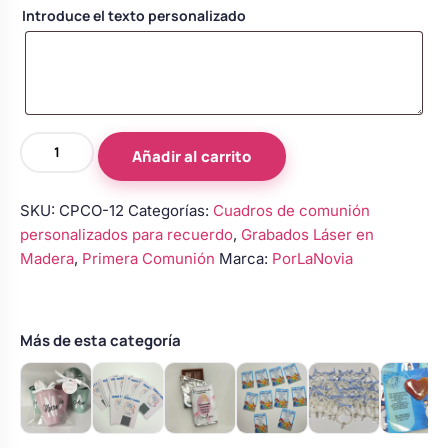
Introduce el texto personalizado
Body bebé boda
Arreglo floral coche
Placa
Añadir al carrito
Corazón
Madera
SKU:
CPCO-12
Categorías:
Cuadros de comunión
para
personalizados para recuerdo
,
Grabados Láser en
Mamá
Madera
,
Primera Comunión
Marca:
PorLaNovia
con
Flores
Preservadas
cantidad
Más de esta categoría