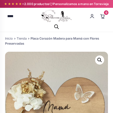
★★★★★
+2.000 productos
Personalizamos a mano en Torrevieja
0
Inicio
»
Tienda
»
Placa Corazón Madera para Mamá con Flores
Preservadas
Batas novia y zapatillas
Árboles de Huellas para Primera
Zapatillas personalizadas
Comunión
Batas de comunión personalizadas
Ramos de boda
para niña