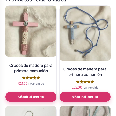
Cruces de madera para
Cruces de madera para
primera comunión
primera comunión
€
21.00
Valorado
IVA incluido
con
€
22.00
Valorado
IVA incluido
5.00
con
de 5
5.00
de 5
Añadir al carrito
Añadir al carrito