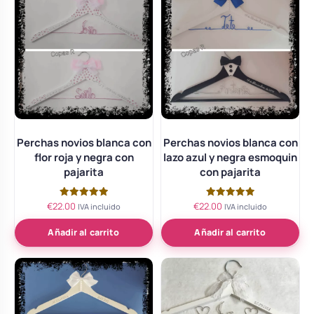
Perchas novios blanca con
Perchas novios blanca con
flor roja y negra con
lazo azul y negra esmoquin
pajarita
con pajarita
€
22.00
€
22.00
Valorado
Valorado
IVA incluido
IVA incluido
con
con
5.00
5.00
de 5
de 5
Añadir al carrito
Añadir al carrito