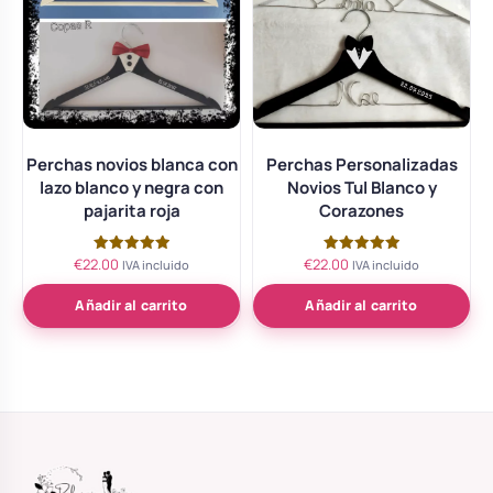
Perchas novios blanca con
Perchas Personalizadas
lazo blanco y negra con
Novios Tul Blanco y
pajarita roja
Corazones
€
22.00
€
22.00
Valorado
Valorado
IVA incluido
IVA incluido
con
con
5.00
5.00
de 5
de 5
Añadir al carrito
Añadir al carrito