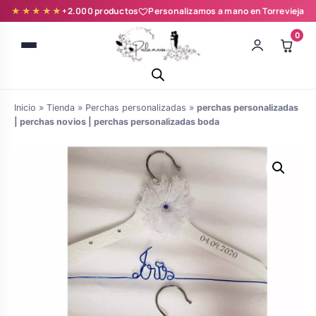
★★★★★
+2.000 productos
Personalizamos a mano en Torrevieja
0
Inicio
»
Tienda
»
Perchas personalizadas
»
perchas personalizadas
| perchas novios | perchas personalizadas boda
Batas novia y zapatillas
Árboles de Huellas para Primera
Zapatillas personalizadas
Comunión
Batas de comunión personalizadas
Ramos de boda
para niña