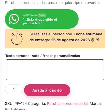
Perchas personalizadas para cualquier tipo de evento.
s
Perchas de comunión
Cajas para arras
Bolsos personalizados
personalizadas
luciones
Porlanovia
Online
"¿Está disponible el
Rasca y Gana para Comunión:
producto?"
Porta alianzas
Neceseres personalizados
Sorpresas y Diversión
Si realizas el pedido hoy,
Fecha estimada
de entrega:
25 de agosto de 2026
😊 🎁
Cojines porta alianzas
Detalles de comunión para invitados
Otros regalos
Texto personalizado / Frases personalizadas
Carteles de boda
Ver todo
Ver todo
Cuchillos y pala tarta
perchas
Añadir al carrito
personalizadas
Pulseras damas de honor
|
SKU:
PP-124
Categoría:
Perchas personalizadas
Marca:
perchas
PorLaNovia