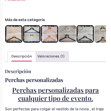
novios
Body bebé boda
|
perchas
personalizadas
Más de esta categoría
Arreglo floral coche
boda
cantidad
Descripción
Valoraciones (1)
Descripción
Perchas personalizadas
Perchas personalizadas para
cualquier tipo de evento.
Son perfectas para colgar el vestido de la novia , el traje