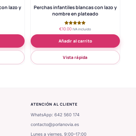
con lazo y
Perchas infantiles blancas con lazo y
nombre en plateado
€
10.00
Valorado
IVA incluido
con
5.00
Añadir al carrito
de 5
Vista rápida
ATENCIÓN AL CLIENTE
WhatsApp: 642 560 174
contacto@porlanovia.es
Lunes a viernes, 9:00–17:00