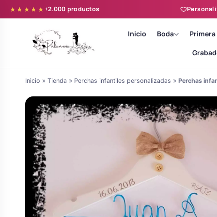
+2.000 productos
Personali
★★★★★
Inicio
Boda
Primera
Grabad
Inicio
»
Tienda
»
Perchas infantiles personalizadas
»
Perchas infan
Batas novia y zapatillas
Árboles de Huellas para Primera
Zapatillas personalizadas
Comunión
Batas de comunión personalizadas
Ramos de boda
para niña