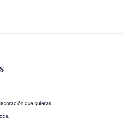
s
decoración que quieras.
boda.