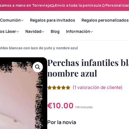
zamos a mano en Torrevieja
Envío a toda la península
Personalizac
 Comunión
Regalos para invitados
Regalos personalizados
os Láser
Navidad
Blog
Información
tiles blancas con lazo de yute y nombre azul
Perchas infantiles bl
nombre azul
(
1
valoración de cliente)
Valorado
1
con
5.00
de
5 en base
€
10.00
a
valoración
IVA incluido
de un
cliente
Por la novia