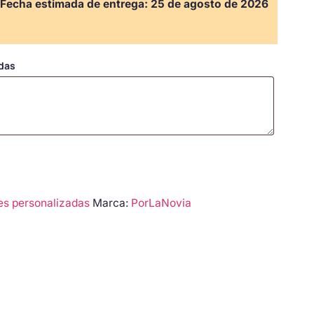
Fecha estimada de entrega:
25 de agosto de 2026
adas
les personalizadas
Marca:
PorLaNovia