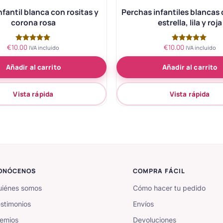
nfantil blanca con rositas y
Perchas infantiles blancas 
corona rosa
estrella, lila y roja
€
10.00
€
10.00
Valorado
Valorado
IVA incluido
IVA incluido
con
con
5.00
5.00
Añadir al carrito
Añadir al carrito
de 5
de 5
Vista rápida
Vista rápida
ONÓCENOS
COMPRA FÁCIL
iénes somos
Cómo hacer tu pedido
stimonios
Envíos
emios
Devoluciones