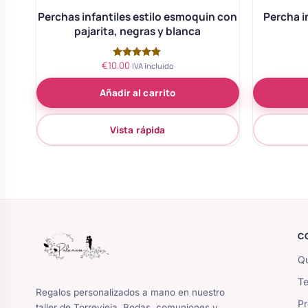
Perchas infantiles estilo esmoquin con
Percha i
pajarita, negras y blanca
€
10.00
Valorado
IVA incluido
con
5.00
Añadir al carrito
de 5
Vista rápida
C
Qu
Te
Regalos personalizados a mano en nuestro
Pr
taller de Torrevieja. Bodas, comuniones y