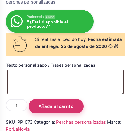
perchas personalizadas)
Body bebé boda
Porlanovia
Online
"¿Está disponible el
Arreglo floral coche
producto?"
Si realizas el pedido hoy,
Fecha estimada
de entrega:
25 de agosto de 2026
😊 🎁
Texto personalizado / Frases personalizadas
Perchas
Añadir al carrito
novios
crema
SKU:
PP-073
Categoría:
Perchas personalizadas
Marca:
con
PorLaNovia
lazo