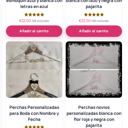
esmoquin azul y blanca con
blanca con lazo y negra con
letras en azul
pajarita
€
22.00
€
22.00
Valorado
Valorado
IVA incluido
IVA incluido
con
con
5.00
5.00
de 5
de 5
Añadir al carrito
Añadir al carrito
Perchas Personalizadas
Perchas novios
para Boda con Nombre y
personalizadas blanca con
Fecha
flor roja y negra con
pajarita