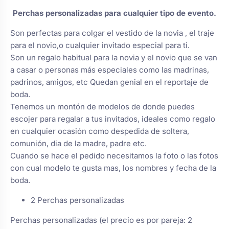
s
Perchas de comunión
Perchas personalizadas para cualquier tipo de evento.
Cajas para arras
Bolsos personalizados
personalizadas
luciones
Son perfectas para colgar el vestido de la novia , el traje
para el novio,o cualquier invitado especial para ti.
Rasca y Gana para Comunión:
Porta alianzas
Neceseres personalizados
Son un regalo habitual para la novia y el novio que se van
Sorpresas y Diversión
a casar o personas más especiales como las madrinas,
padrinos, amigos, etc Quedan genial en el reportaje de
Cojines porta alianzas
Detalles de comunión para invitados
Otros regalos
boda.
Tenemos un montón de modelos de donde puedes
escojer para regalar a tus invitados, ideales como regalo
Carteles de boda
Ver todo
Ver todo
en cualquier ocasión como despedida de soltera,
comunión, dia de la madre, padre etc.
Cuando se hace el pedido necesitamos la foto o las fotos
Cuchillos y pala tarta
con cual modelo te gusta mas, los nombres y fecha de la
boda.
Pulseras damas de honor
2 Perchas personalizadas
Perchas personalizadas (el precio es por pareja: 2