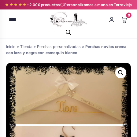
★★★★★
+2.000 productos
Personalizamos a mano en Torrevieja
0
Inicio
»
Tienda
»
Perchas personalizadas
»
Perchas novios crema
con lazo y negra con esmoquin blanco
Batas novia y zapatillas
Árboles de Huellas para Primera
Zapatillas personalizadas
Comunión
Batas de comunión personalizadas
Ramos de boda
para niña