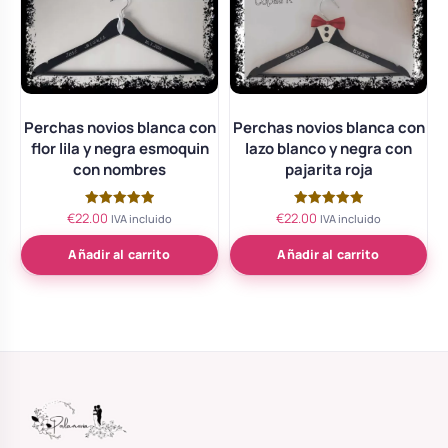
Perchas novios blanca con
Perchas novios blanca con
flor lila y negra esmoquin
lazo blanco y negra con
con nombres
pajarita roja
€
22.00
€
22.00
Valorado
Valorado
IVA incluido
IVA incluido
con
con
5.00
5.00
de 5
de 5
Añadir al carrito
Añadir al carrito