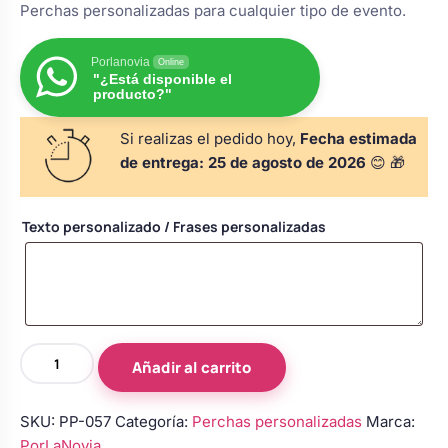
Perchas personalizadas para cualquier tipo de evento.
s
Perchas de comunión
Cajas para arras
Bolsos personalizados
personalizadas
luciones
Porlanovia
Online
"¿Está disponible el
Rasca y Gana para Comunión:
producto?"
Porta alianzas
Neceseres personalizados
Sorpresas y Diversión
Si realizas el pedido hoy,
Fecha estimada
de entrega:
25 de agosto de 2026
😊 🎁
Cojines porta alianzas
Detalles de comunión para invitados
Otros regalos
Texto personalizado / Frases personalizadas
Carteles de boda
Ver todo
Ver todo
Cuchillos y pala tarta
Perchas
Añadir al carrito
blanca
Pulseras damas de honor
con
SKU:
PP-057
Categoría:
Perchas personalizadas
Marca:
lazo
PorLaNovia