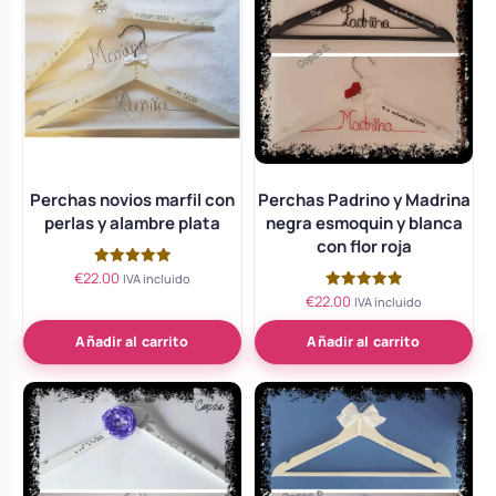
Perchas novios marfil con
Perchas Padrino y Madrina
perlas y alambre plata
negra esmoquin y blanca
con flor roja
€
22.00
Valorado
IVA incluido
con
€
22.00
Valorado
IVA incluido
5.00
con
de 5
5.00
de 5
Añadir al carrito
Añadir al carrito