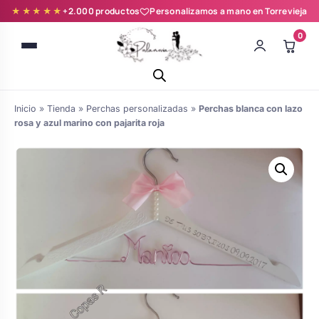
★★★★★
+2.000 productos
Personalizamos a mano en Torrevieja
0
Inicio
»
Tienda
»
Perchas personalizadas
»
Perchas blanca con lazo
rosa y azul marino con pajarita roja
Batas novia y zapatillas
Árboles de Huellas para Primera
Zapatillas personalizadas
Comunión
Batas de comunión personalizadas
Ramos de boda
para niña