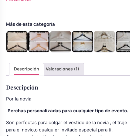
rosa
Body bebé boda
y
azul
marino
Más de esta categoría
Arreglo floral coche
con
pajarita
roja
cantidad
Descripción
Valoraciones (1)
Descripción
Por la novia
Perchas personalizadas para cualquier tipo de evento.
Son perfectas para colgar el vestido de la novia , el traje
para el novio,o cualquier invitado especial para ti.