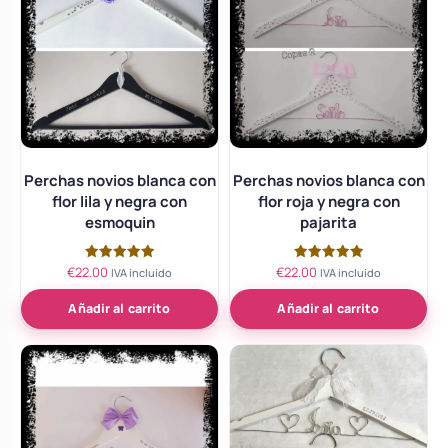
Perchas novios blanca con
Perchas novios blanca con
flor lila y negra con
flor roja y negra con
esmoquin
pajarita
€
22.00
€
22.00
Valorado
Valorado
IVA incluido
IVA incluido
con
con
5.00
5.00
de 5
de 5
Añadir al carrito
Añadir al carrito