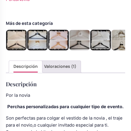
fucsia
Body bebé boda
y
nombre
personalizado
Más de esta categoría
Arreglo floral coche
en
alambre
cantidad
Descripción
Valoraciones (1)
Descripción
Por la novia
Perchas personalizadas para cualquier tipo de evento.
Son perfectas para colgar el vestido de la novia , el traje
para el novio,o cualquier invitado especial para ti.