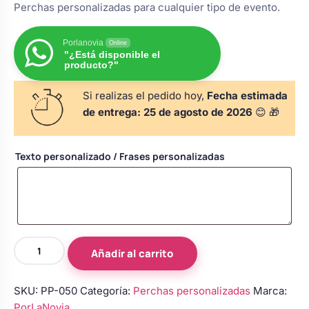
Perchas personalizadas para cualquier tipo de evento.
s
Perchas de comunión
Cajas para arras
Bolsos personalizados
personalizadas
luciones
Porlanovia
Online
"¿Está disponible el
Rasca y Gana para Comunión:
producto?"
Porta alianzas
Neceseres personalizados
Sorpresas y Diversión
Si realizas el pedido hoy,
Fecha estimada
de entrega:
25 de agosto de 2026
😊 🎁
Cojines porta alianzas
Detalles de comunión para invitados
Otros regalos
Texto personalizado / Frases personalizadas
Carteles de boda
Ver todo
Ver todo
Cuchillos y pala tarta
Perchas
Añadir al carrito
blancas
Pulseras damas de honor
con
SKU:
PP-050
Categoría:
Perchas personalizadas
Marca:
lazo
PorLaNovia