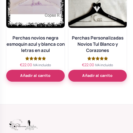
Perchas novios negra
Perchas Personalizadas
esmoquin azul y blanca con
Novios Tul Blanco y
letras en azul
Corazones
€
22.00
€
22.00
Valorado
Valorado
IVA incluido
IVA incluido
con
con
5.00
5.00
de 5
de 5
Añadir al carrito
Añadir al carrito