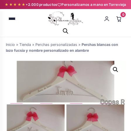
★★★★★
+2.000 productos
Personalizamos a mano en Torrevieja
0
Inicio
»
Tienda
»
Perchas personalizadas
»
Perchas blancas con
lazo fucsia y nombre personalizado en alambre
Batas novia y zapatillas
Árboles de Huellas para Primera
Zapatillas personalizadas
Comunión
Batas de comunión personalizadas
Ramos de boda
para niña