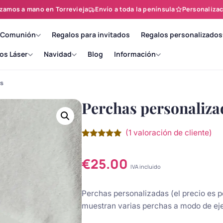
zamos a mano en Torrevieja
Envío a toda la península
Personalizac
 Comunión
Regalos para invitados
Regalos personalizados
os Láser
Navidad
Blog
Información
as
Perchas personaliza
(
1
valoración de cliente)
Valorado
1
con
5.00
de
5 en base
€
25.00
a
valoración
IVA incluido
de un
cliente
Perchas personalizadas (el precio es p
muestran varias perchas a modo de ej