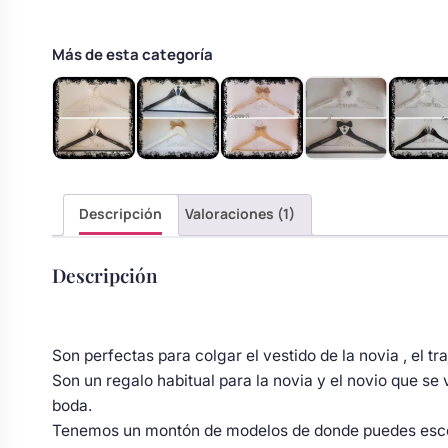
s
Perchas de comunión
Cajas para arras
Bolsos personalizados
personalizadas
Más de esta categoría
luciones
Rasca y Gana para Comunión:
Porta alianzas
Neceseres personalizados
Sorpresas y Diversión
Cojines porta alianzas
Detalles de comunión para invitados
Otros regalos
Descripción
Valoraciones (1)
Carteles de boda
Ver todo
Ver todo
Descripción
Cuchillos y pala tarta
Son perfectas para colgar el vestido de la novia , el tra
Son un regalo habitual para la novia y el novio que s
Pulseras damas de honor
boda.
Tenemos un montón de modelos de donde puedes escoje