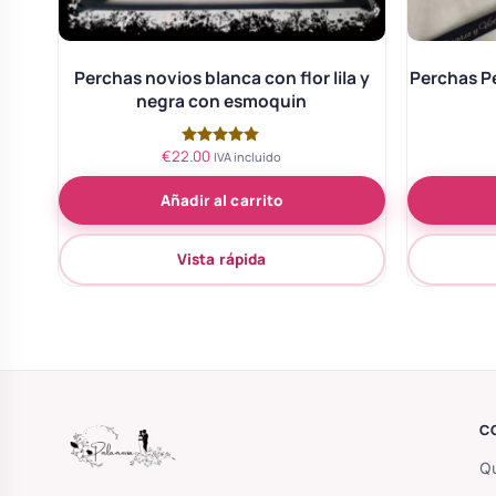
Perchas novios blanca con flor lila y
Perchas P
negra con esmoquin
€
22.00
Valorado
IVA incluido
con
5.00
Añadir al carrito
de 5
Vista rápida
C
Qu