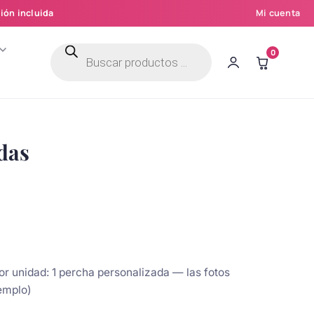
ión incluida
Mi cuenta
Búsqueda
0
de
productos
das
or unidad: 1 percha personalizada — las fotos
emplo)