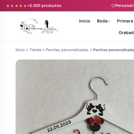
+2.000 productos
Personali
★★★★★
Inicio
Boda
Primera
Grabad
Inicio
»
Tienda
»
Perchas personalizadas
»
Perchas personalizad
Batas novia y zapatillas
Árboles de Huellas para Primera
Zapatillas personalizadas
Comunión
Batas de comunión personalizadas
Ramos de boda
para niña