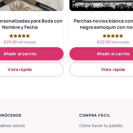
ersonalizadas para Boda con
Perchas novios blanca con f
Nombre y Fecha
negra esmoquin con n
€
25.00
€
22.00
Valorado
Valorado
IVA incluido
IVA incluido
con
con
5.00
5.00
Añadir al carrito
Añadir al carrito
de 5
de 5
Vista rápida
Vista rápida
ONÓCENOS
COMPRA FÁCIL
iénes somos
Cómo hacer tu pedido