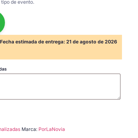
tipo de evento.
Fecha estimada de entrega:
21 de agosto de 2026
adas
nalizadas
Marca:
PorLaNovia