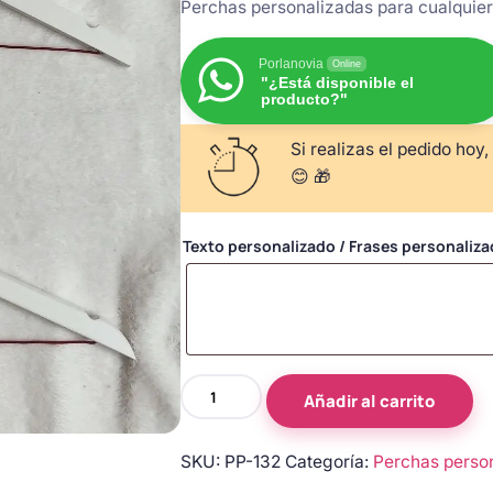
Perchas personalizadas para cualquier 
Porlanovia
Online
"¿Está disponible el
producto?"
Si realizas el pedido hoy,
😊 🎁
Texto personalizado / Frases personaliz
Perchas
Añadir al carrito
personalizadas
cantidad
SKU:
PP-132
Categoría:
Perchas perso