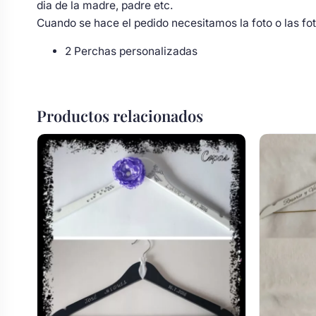
dia de la madre, padre etc.
Body bebé boda
Cuando se hace el pedido necesitamos la foto o las fo
2 Perchas personalizadas
Arreglo floral coche
Productos relacionados