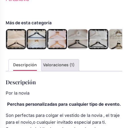
con
Body bebé boda
flor
roja
y
Más de esta categoría
Arreglo floral coche
negra
con
pajarita
cantidad
Descripción
Valoraciones (1)
Descripción
Por la novia
Perchas personalizadas para cualquier tipo de evento.
Son perfectas para colgar el vestido de la novia , el traje
para el novio,o cualquier invitado especial para ti.