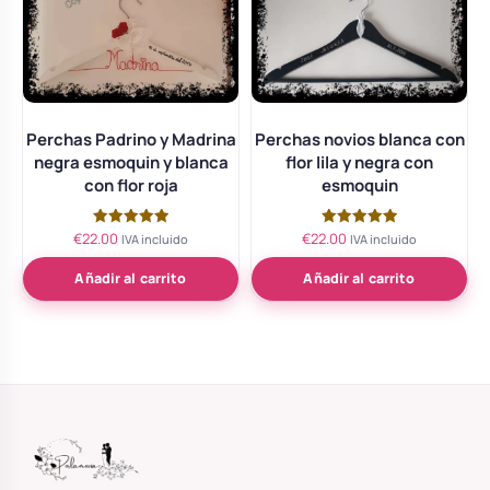
Perchas Padrino y Madrina
Perchas novios blanca con
negra esmoquin y blanca
flor lila y negra con
con flor roja
esmoquin
€
22.00
€
22.00
Valorado
Valorado
IVA incluido
IVA incluido
con
con
5.00
5.00
de 5
de 5
Añadir al carrito
Añadir al carrito