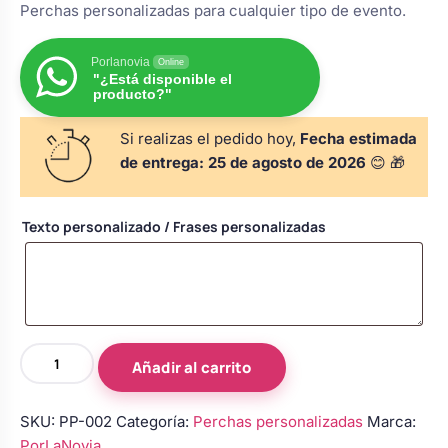
Perchas personalizadas para cualquier tipo de evento.
s
Perchas de comunión
Cajas para arras
Bolsos personalizados
personalizadas
luciones
Porlanovia
Online
"¿Está disponible el
Rasca y Gana para Comunión:
producto?"
Porta alianzas
Neceseres personalizados
Sorpresas y Diversión
Si realizas el pedido hoy,
Fecha estimada
de entrega:
25 de agosto de 2026
😊 🎁
Cojines porta alianzas
Detalles de comunión para invitados
Otros regalos
Texto personalizado / Frases personalizadas
Carteles de boda
Ver todo
Ver todo
Cuchillos y pala tarta
Perchas
Añadir al carrito
novios
Pulseras damas de honor
personalizadas
SKU:
PP-002
Categoría:
Perchas personalizadas
Marca:
blanca
PorLaNovia