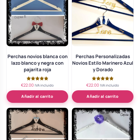
Perchas novios blanca con
Perchas Personalizadas
lazo blanco y negra con
Novios Estilo Marinero Azul
pajarita roja
y Dorado
€
22.00
€
22.00
Valorado
Valorado
IVA incluido
IVA incluido
con
con
5.00
5.00
de 5
de 5
Añadir al carrito
Añadir al carrito