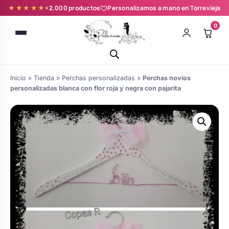
★★★★★
+2.000 productos
Personalizamos a mano en Torrevieja
0
Inicio
»
Tienda
»
Perchas personalizadas
»
Perchas novios
personalizadas blanca con flor roja y negra con pajarita
Batas novia y zapatillas
Árboles de Huellas para Primera
Zapatillas personalizadas
Comunión
Batas de comunión personalizadas
Ramos de boda
para niña