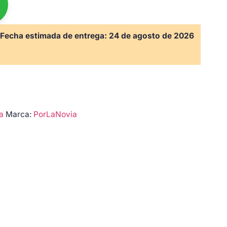
Fecha estimada de entrega:
24 de agosto de 2026
a
Marca:
PorLaNovia