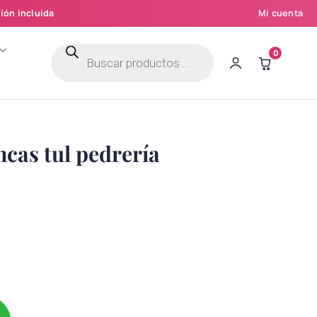
ión incluida
Mi cuenta
Búsqueda
0
de
productos
ncas tul pedrería