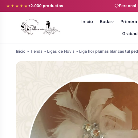
+2.000 productos
Personali
★★★★★
Inicio
Boda
Primera
Grabad
Inicio
»
Tienda
»
Ligas de Novia
»
Liga flor plumas blancas tul ped
Batas novia y zapatillas
Árboles de Huellas para Primera
Zapatillas personalizadas
Comunión
Batas de comunión personalizadas
Ramos de boda
para niña