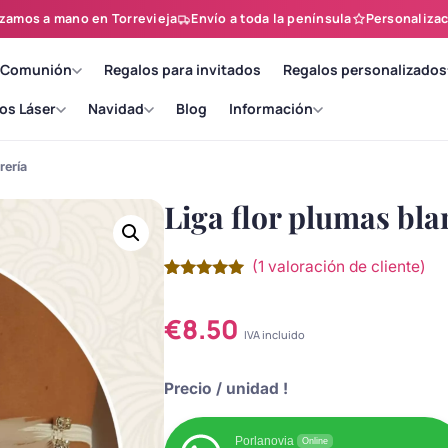
zamos a mano en Torrevieja
Envío a toda la península
Personalizac
 Comunión
Regalos para invitados
Regalos personalizados
os Láser
Navidad
Blog
Información
rería
Liga flor plumas bla
(
1
valoración de cliente)
Valorado
1
con
5.00
de
5 en base
€
8.50
a
valoración
IVA incluido
de un
cliente
Precio
/ unidad !
Porlanovia
Online