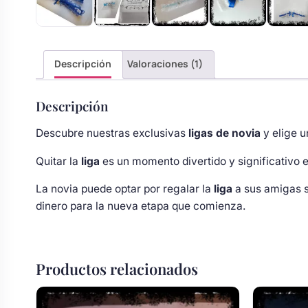
s
Perchas de comunión
Cajas para arras
Bolsos personalizados
personalizadas
luciones
Rasca y Gana para Comunión:
Descripción
Valoraciones (1)
Porta alianzas
Neceseres personalizados
Sorpresas y Diversión
Descripción
Cojines porta alianzas
Detalles de comunión para invitados
Otros regalos
Descubre nuestras exclusivas
ligas de novia
y elige 
Quitar la
liga
es un momento divertido y significativo 
Carteles de boda
Ver todo
Ver todo
La novia puede optar por regalar la
liga
a sus amigas so
dinero para la nueva etapa que comienza.
Cuchillos y pala tarta
Productos relacionados
Pulseras damas de honor