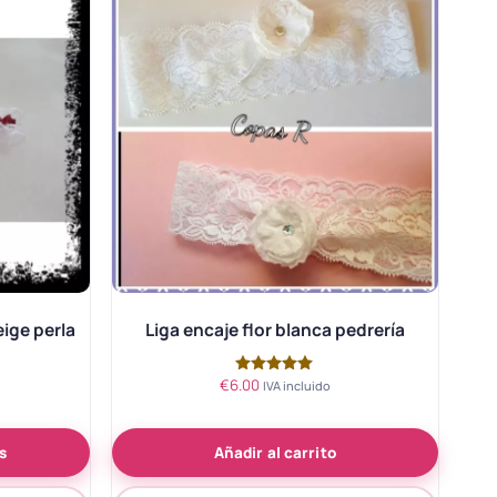
eige perla
Liga encaje flor blanca pedrería
€
6.00
Valorado
IVA incluido
con
5.00
de 5
s
Añadir al carrito