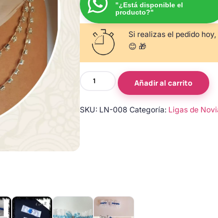
"¿Está disponible el
producto?"
Si realizas el pedido hoy,
😊 🎁
Liga
Añadir al carrito
flor
plumas
SKU:
LN-008
Categoría:
Ligas de Novi
blancas
tul
pedrería
cantidad